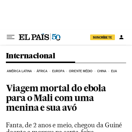
Pular para o conteúdo
SUSCRÍBETE
Internacional
AMÉRICA LATINA
ÁFRICA
EUROPA
ORIENTE MÉDIO
CHINA
EUA
Viagem mortal do ebola
para o Mali com uma
menina e sua avó
Fanta, de 2 anos e meio, chegou da Guiné