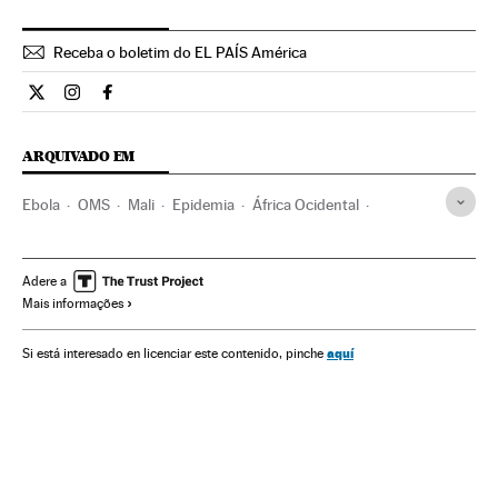
Receba o boletim do EL PAÍS América
Internacional El País Brasil en Twitter
Internacional El País Brasil en Instagram
Internacional El País Brasil en Facebook
ARQUIVADO EM
Ebola
OMS
Mali
Epidemia
África Ocidental
África subsaariana
Pobreza
África
Doenças infecciosas
Doenças
Medicina
Adere a
Mais informações
Saúde pública
Política sanitária
Previdência
Saúde
ONU
Organizações internacionais
Relações exteriores
aquí
Si está interesado en licenciar este contenido, pinche