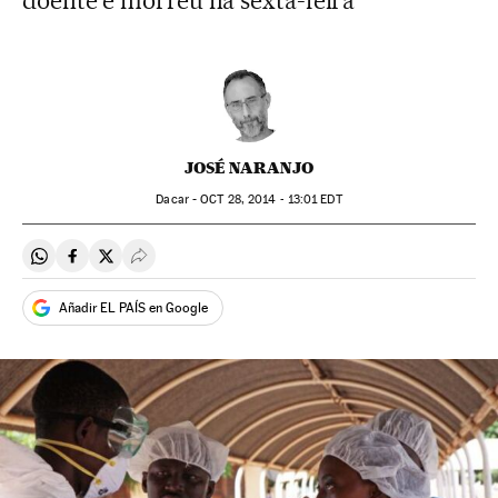
doente e morreu na sexta-feira
JOSÉ NARANJO
Dacar -
OCT
28, 2014 - 13:01
EDT
Compartir en Whatsapp
Compartir en Facebook
Compartir en Twitter
Desplegar Redes Sociales
Añadir EL PAÍS en Google