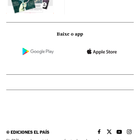
Baixe o app
©
EDICIONES EL PAÍS
EL PAÍS BRASIL EN
EL PAÍS BRASI
EL PAÍS B
EL PA