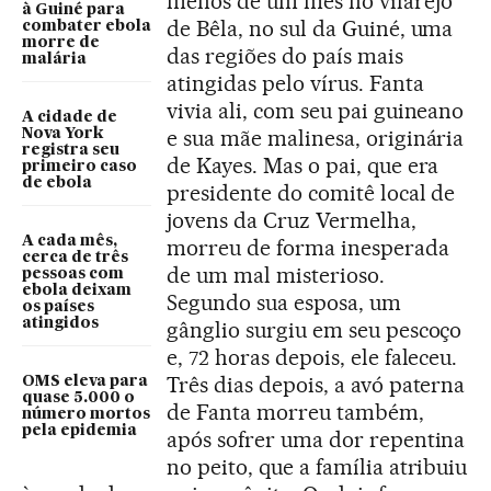
menos de um mês no vilarejo
à Guiné para
de Bêla, no sul da Guiné, uma
combater ebola
morre de
das regiões do país mais
malária
atingidas pelo vírus. Fanta
vivia ali, com seu pai guineano
A cidade de
e sua mãe malinesa, originária
Nova York
registra seu
de Kayes. Mas o pai, que era
primeiro caso
de ebola
presidente do comitê local de
jovens da Cruz Vermelha,
A cada mês,
morreu de forma inesperada
cerca de três
de um mal misterioso.
pessoas com
ebola deixam
Segundo sua esposa, um
os países
atingidos
gânglio surgiu em seu pescoço
e, 72 horas depois, ele faleceu.
Três dias depois, a avó paterna
OMS eleva para
quase 5.000 o
de Fanta morreu também,
número mortos
pela epidemia
após sofrer uma dor repentina
no peito, que a família atribuiu