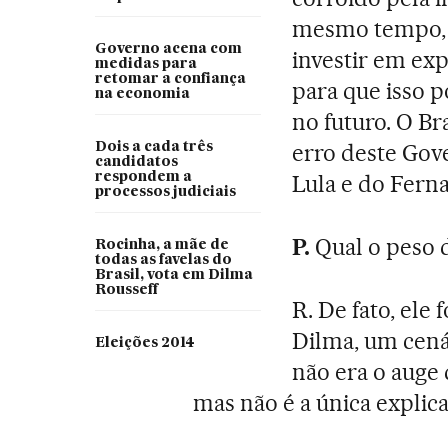
mesmo tempo, o
Governo acena com
investir em exp
medidas para
retomar a confiança
para que isso 
na economia
no futuro. O Bra
erro deste Go
Dois a cada três
candidatos
respondem a
Lula e do Fern
processos judiciais
P.
Qual o peso 
Rocinha, a mãe de
todas as favelas do
Brasil, vota em Dilma
Rousseff
R. De fato, ele
Dilma, um cená
Eleições 2014
não era o auge
mas não é a única explica