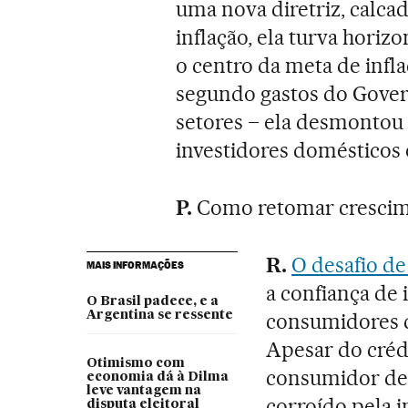
uma nova diretriz, calca
inflação, ela turva hori
o centro da meta de infla
segundo gastos do Gover
setores – ela desmontou u
investidores domésticos 
P.
Como retomar crescim
R.
O desafio de
MAIS INFORMAÇÕES
a confiança de 
O Brasil padece, e a
Argentina se ressente
consumidores q
Apesar do créd
Otimismo com
consumidor de 
economia dá à Dilma
leve vantagem na
corroído pela i
disputa eleitoral