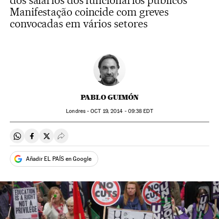
dos salários dos funcionários públicos
Manifestação coincide com greves
convocadas em vários setores
PABLO GUIMÓN
Londres -
OCT
19, 2014 - 09:38
EDT
Compartir en Whatsapp
Compartir en Facebook
Compartir en Twitter
Desplegar Redes Sociales
Añadir EL PAÍS en Google