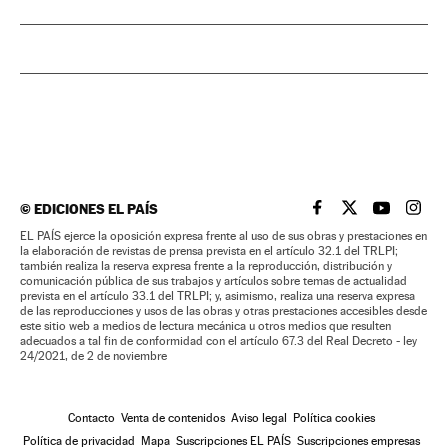
©
EDICIONES EL PAÍS
EL PAÍS BRASIL EN
EL PAÍS BRASI
EL PAÍS B
EL PA
EL PAÍS ejerce la oposición expresa frente al uso de sus obras y prestaciones en
la elaboración de revistas de prensa prevista en el artículo 32.1 del TRLPI;
también realiza la reserva expresa frente a la reproducción, distribución y
comunicación pública de sus trabajos y artículos sobre temas de actualidad
prevista en el artículo 33.1 del TRLPI; y, asimismo, realiza una reserva expresa
de las reproducciones y usos de las obras y otras prestaciones accesibles desde
este sitio web a medios de lectura mecánica u otros medios que resulten
adecuados a tal fin de conformidad con el artículo 67.3 del Real Decreto - ley
24/2021, de 2 de noviembre
Contacto
Venta de contenidos
Aviso legal
Política cookies
Política de privacidad
Mapa
Suscripciones EL PAÍS
Suscripciones empresas