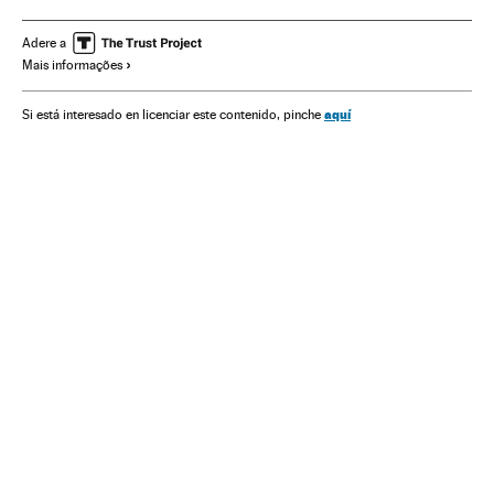
Manifestações
Inglaterra
Política social
Protestos sociais
Reino Unido
Mal-estar social
Adere a
Mais informações
Europa Ocidental
Problemas sociais
Europa
Sociedade
Sadiq Khan
aquí
Si está interesado en licenciar este contenido, pinche