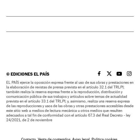
©
EDICIONES EL PAÍS
EL PAÍS BRASIL EN
EL PAÍS BRASI
EL PAÍS B
EL PA
EL PAÍS ejerce la oposición expresa frente al uso de sus obras y prestaciones en
la elaboración de revistas de prensa prevista en el artículo 32.1 del TRLPI;
también realiza la reserva expresa frente a la reproducción, distribución y
comunicación pública de sus trabajos y artículos sobre temas de actualidad
prevista en el artículo 33.1 del TRLPI; y, asimismo, realiza una reserva expresa
de las reproducciones y usos de las obras y otras prestaciones accesibles desde
este sitio web a medios de lectura mecánica u otros medios que resulten
adecuados a tal fin de conformidad con el artículo 67.3 del Real Decreto - ley
24/2021, de 2 de noviembre
Contacto
Venta de contenidos
Aviso legal
Política cookies