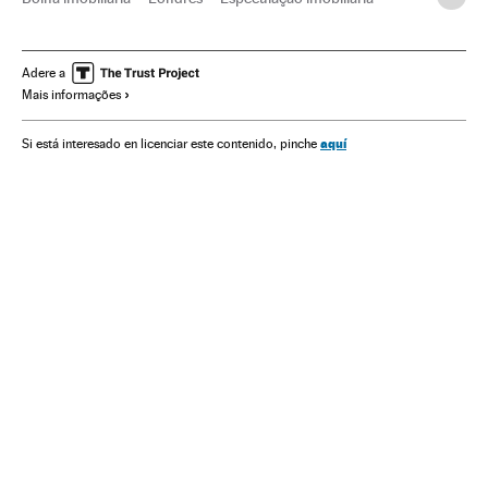
Inglaterra
Reino Unido
Europa Ocidental
Desenvolvimento urbano
Parlamento
Europa
Adere a
Mais informações
Urbanismo
Governo
Política
Administração Estado
Administração pública
aquí
Si está interesado en licenciar este contenido, pinche