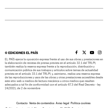
©
EDICIONES EL PAÍS
EL PAÍS BRASIL EN
EL PAÍS BRASI
EL PAÍS B
EL PA
EL PAÍS ejerce la oposición expresa frente al uso de sus obras y prestaciones en
la elaboración de revistas de prensa prevista en el artículo 32.1 del TRLPI;
también realiza la reserva expresa frente a la reproducción, distribución y
comunicación pública de sus trabajos y artículos sobre temas de actualidad
prevista en el artículo 33.1 del TRLPI; y, asimismo, realiza una reserva expresa
de las reproducciones y usos de las obras y otras prestaciones accesibles desde
este sitio web a medios de lectura mecánica u otros medios que resulten
adecuados a tal fin de conformidad con el artículo 67.3 del Real Decreto - ley
24/2021, de 2 de noviembre
Contacto
Venta de contenidos
Aviso legal
Política cookies