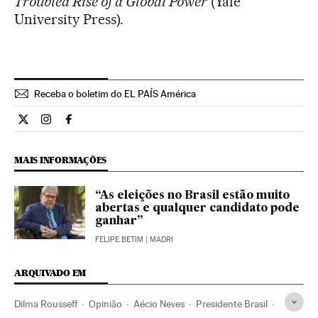
Troubled Rise of a Global Power
(Yale
University Press).
Receba o boletim do EL PAÍS América
Opiniao El País Brasil en Twitter
Opiniao El País Brasil en Instagram
Opiniao El País Brasil en Facebook
MAIS INFORMAÇÕES
“As eleições no Brasil estão muito
abertas e qualquer candidato pode
ganhar”
FELIPE BETIM
| MADRI
ARQUIVADO EM
Dilma Rousseff
Opinião
Aécio Neves
Presidente Brasil