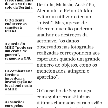
restos humanos
Ucrânia, Malásia, Austrália,
do voo MH17 no
solo da Ucrânia
Alemanha e Reino Unido)
evitaram utilizar o termo
O Ocidente
"míssil". Mas, apesar de
endurece as
dizerem que não puderam
sanções à
Rússia
analisar os destroços da
aeronave, "os danos
A queda do
observados nas fotografias
MH17 “pode ser
um crime de
realizadas correspondem aos
guerra”,
esperados quando um grande
segundo a ONU
número de objetos, como os
mencionados, atingem o
Os combates na
Ucrânia
aparelho".
impedem a
investigação no
local onde caiu
o MH17
O Conselho de Segurança
conseguiu reconstituir as
últimas chamadas para o avião
As sanções
europeias