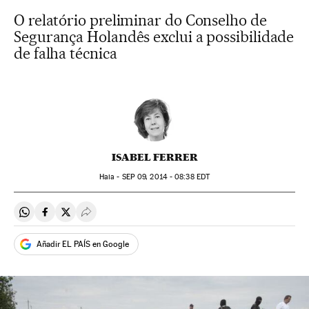
O relatório preliminar do Conselho de
Segurança Holandês exclui a possibilidade
de falha técnica
ISABEL FERRER
Haia -
SEP
09, 2014 - 08:38
EDT
Compartir en Whatsapp
Compartir en Facebook
Compartir en Twitter
Desplegar Redes Sociales
Añadir EL PAÍS en Google