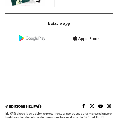
Baixe o app
©
EDICIONES EL PAÍS
EL PAÍS BRASIL EN
EL PAÍS BRASI
EL PAÍS B
EL PA
EL PAÍS ejerce la oposición expresa frente al uso de sus obras y prestaciones en
la elaboración de revistas de prensa prevista en el artículo 32.1 del TRLPI;