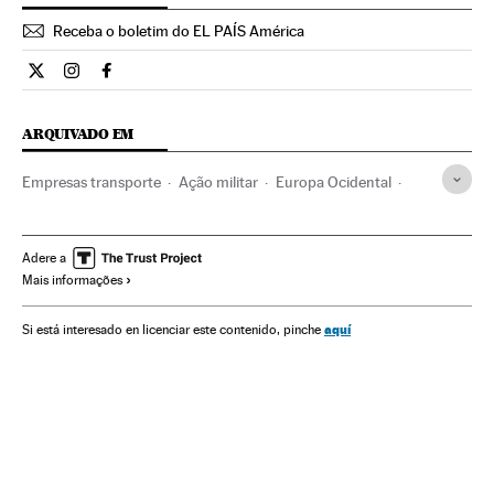
Receba o boletim do EL PAÍS América
Internacional El País Brasil en Twitter
Internacional El País Brasil en Instagram
Internacional El País Brasil en Facebook
ARQUIVADO EM
Empresas transporte
Ação militar
Europa Ocidental
Empresas
Transporte aéreo
Europa
Acontecimentos
Conflitos
Economia
Transporte
Voo MH017
Adere a
Mais informações
Países Baixos
Derrubamento militar
Malaysia Airlines
Acidentes aéreos
Ucrânia
Linhas aéreas
aquí
Si está interesado en licenciar este contenido, pinche
Europa Leste
Acidentes