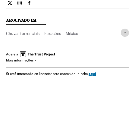
Internacional El País Brasil en Twitter
Internacional El País Brasil en Instagram
Internacional El País Brasil en Facebook
ARQUIVADO EM
Chuvas torrenciais
Furacões
México
Desastres naturais
Desastres
América do Norte
América Latina
Acontecimentos
América
Vento
Adere a
Mais informações
Chuva
Precipitações
Meteorologia
aquí
Si está interesado en licenciar este contenido, pinche