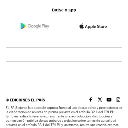
Baixe o app
©
EDICIONES EL PAÍS
EL PAÍS BRASIL EN
EL PAÍS BRASI
EL PAÍS B
EL PA
EL PAÍS ejerce la oposición expresa frente al uso de sus obras y prestaciones en
la elaboración de revistas de prensa prevista en el artículo 32.1 del TRLPI;
también realiza la reserva expresa frente a la reproducción, distribución y
comunicación pública de sus trabajos y artículos sobre temas de actualidad
prevista en el artículo 33.1 del TRLPI; y, asimismo, realiza una reserva expresa