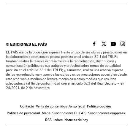
©
EDICIONES EL PAÍS
EL PAÍS BRASIL EN
EL PAÍS BRASI
EL PAÍS B
EL PA
EL PAÍS ejerce la oposición expresa frente al uso de sus obras y prestaciones en
la elaboración de revistas de prensa prevista en el artículo 32.1 del TRLPI;
también realiza la reserva expresa frente a la reproducción, distribución y
comunicación pública de sus trabajos y artículos sobre temas de actualidad
prevista en el artículo 33.1 del TRLPI; y, asimismo, realiza una reserva expresa
de las reproducciones y usos de las obras y otras prestaciones accesibles desde
este sitio web a medios de lectura mecánica u otros medios que resulten
adecuados a tal fin de conformidad con el artículo 67.3 del Real Decreto - ley
24/2021, de 2 de noviembre
Contacto
Venta de contenidos
Aviso legal
Política cookies
Política de privacidad
Mapa
Suscripciones EL PAÍS
Suscripciones empresas
RSS
Índice
Noticias de hoy