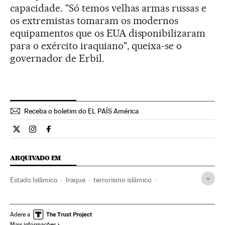
capacidade. "Só temos velhas armas russas e
os extremistas tomaram os modernos
equipamentos que os EUA disponibilizaram
para o exército iraquiano", queixa-se o
governador de Erbil.
Receba o boletim do EL PAÍS América
Internacional El País Brasil en Twitter
Internacional El País Brasil en Instagram
Internacional El País Brasil en Facebook
ARQUIVADO EM
Estado Islâmico
Iraque
terrorismo islâmico
Oriente médio
Ásia
Grupos terroristas
Etnias
Terrorismo
Sociedade
Adere a
Mais informações