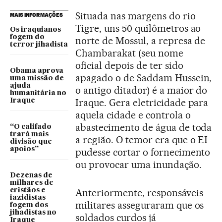
Situada nas margens do rio
MAIS INFORMAÇÕES
Tigre, uns 50 quilômetros ao
Os iraquianos
fogem do
norte de Mossul, a represa de
terror jihadista
Chambarakat (seu nome
oficial depois de ter sido
Obama aprova
apagado o de Saddam Hussein,
uma missão de
ajuda
o antigo ditador) é a maior do
humanitária no
Iraque. Gera eletricidade para
Iraque
aquela cidade e controla o
abastecimento de água de toda
“O califado
trará mais
a região. O temor era que o EI
divisão que
apoios”
pudesse cortar o fornecimento
ou provocar uma inundação.
Dezenas de
milhares de
cristãos e
Anteriormente, responsáveis
iazidistas
militares asseguraram que os
fogem dos
jihadistas no
soldados curdos já
Iraque