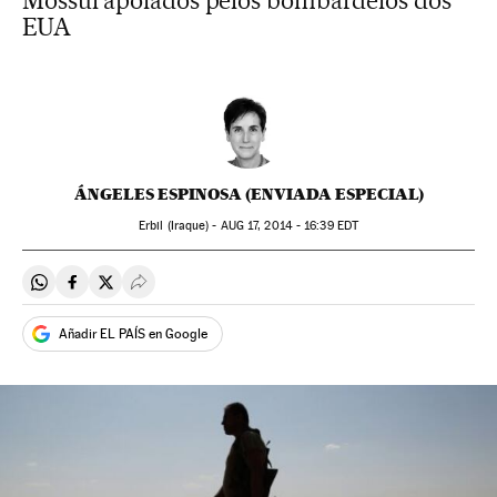
Mossul apoiados pelos bombardeios dos
EUA
ÁNGELES ESPINOSA (ENVIADA ESPECIAL)
Erbil (Iraque) -
AUG
17, 2014 - 16:39
EDT
Compartir en Whatsapp
Compartir en Facebook
Compartir en Twitter
Desplegar Redes Sociales
Añadir EL PAÍS en Google