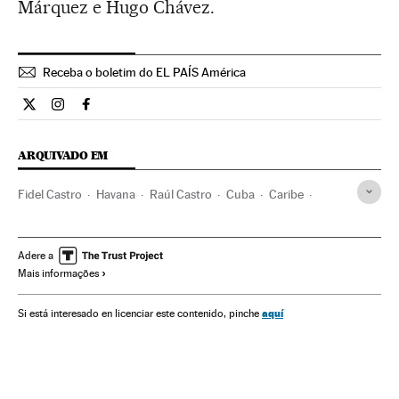
Márquez e Hugo Chávez.
Receba o boletim do EL PAÍS América
Internacional El País Brasil en Twitter
Internacional El País Brasil en Instagram
Internacional El País Brasil en Facebook
ARQUIVADO EM
Fidel Castro
Havana
Raúl Castro
Cuba
Caribe
América Latina
América
Adere a
Mais informações
aquí
Si está interesado en licenciar este contenido, pinche