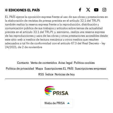
©
EDICIONES EL PAÍS
EL PAÍS BRASIL EN
EL PAÍS BRASI
EL PAÍS B
EL PA
EL PAÍS ejerce la oposición expresa frente al uso de sus obras y prestaciones en
la elaboración de revistas de prensa prevista en el artículo 32.1 del TRLPI;
también realiza la reserva expresa frente a la reproducción, distribución y
comunicación pública de sus trabajos y artículos sobre temas de actualidad
prevista en el artículo 33.1 del TRLPI; y, asimismo, realiza una reserva expresa
de las reproducciones y usos de las obras y otras prestaciones accesibles desde
este sitio web a medios de lectura mecánica u otros medios que resulten
adecuados a tal fin de conformidad con el artículo 67.3 del Real Decreto - ley
24/2021, de 2 de noviembre
Contacto
Venta de contenidos
Aviso legal
Política cookies
Política de privacidad
Mapa
Suscripciones EL PAÍS
Suscripciones empresas
RSS
Índice
Noticias de hoy
Webs de PRISA