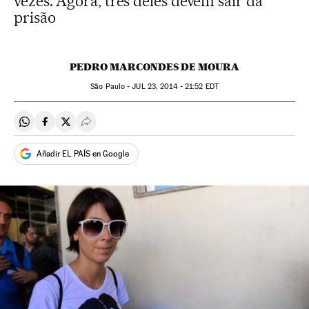
vezes. Agora, três deles devem sair da
prisão
PEDRO MARCONDES DE MOURA
São Paulo -
JUL
23, 2014 - 21:52
EDT
Compartir en Whatsapp
Compartir en Facebook
Compartir en Twitter
Desplegar Redes Sociales
Añadir EL PAÍS en Google