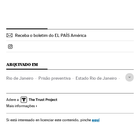
Receba o boletim do EL PAÍS América
Politica El País Brasil en Instagram
ARQUIVADO EM
Rio de Janeiro
Prisão preventiva
Estado Rio de Janeiro
Ministério Público
Manifestações
Procuradoria
Protestos sociais
Brasil
Polícia
Mal-estar social
Adere a
Mais informações
América do Sul
América Latina
Poder judicial
Força segurança
Problemas sociais
América
aquí
Si está interesado en licenciar este contenido, pinche
Processo judicial
Sociedade
Justiça