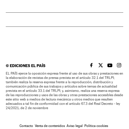
©
EDICIONES EL PAÍS
EL PAÍS BRASIL EN
EL PAÍS BRASI
EL PAÍS B
EL PA
EL PAÍS ejerce la oposición expresa frente al uso de sus obras y prestaciones en
la elaboración de revistas de prensa prevista en el artículo 32.1 del TRLPI;
también realiza la reserva expresa frente a la reproducción, distribución y
comunicación pública de sus trabajos y artículos sobre temas de actualidad
prevista en el artículo 33.1 del TRLPI; y, asimismo, realiza una reserva expresa
de las reproducciones y usos de las obras y otras prestaciones accesibles desde
este sitio web a medios de lectura mecánica u otros medios que resulten
adecuados a tal fin de conformidad con el artículo 67.3 del Real Decreto - ley
24/2021, de 2 de noviembre
Contacto
Venta de contenidos
Aviso legal
Política cookies