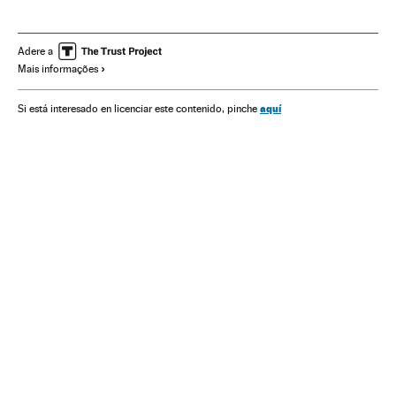
América do Sul
América Latina
América
Economia
Relações exteriores
Política
BRICS
Adere a
Mais informações
aquí
Si está interesado en licenciar este contenido, pinche