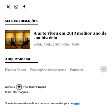
Cultura El País Brasil en Twitter
Cultura El País Brasil en Instagram
Cultura El País Brasil en Facebook
MAIS INFORMAÇÕES
A arte viveu em 2013 melhor ano de
sua história
MIGUEL ÁNGEL GARCÍA VEGA
| MADRI
ARQUIVADO EM
Francis Bacon
Exposições temporárias
Pintores
São Paulo
Arte século XX
Estado São Paulo
Artes plásticas
Exposições
Museus
História arte
Adere a
Mais informações
Brasil
Agenda cultural
Instituições culturais
Gente
América do Sul
América Latina
América
Arte
aquí
Si está interesado en licenciar este contenido, pinche
Cultura
Sociedade