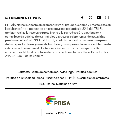
©
EDICIONES EL PAÍS
EL PAÍS BRASIL EN
EL PAÍS BRASI
EL PAÍS B
EL PA
EL PAÍS ejerce la oposición expresa frente al uso de sus obras y prestaciones en
la elaboración de revistas de prensa prevista en el artículo 32.1 del TRLPI;
también realiza la reserva expresa frente a la reproducción, distribución y
comunicación pública de sus trabajos y artículos sobre temas de actualidad
prevista en el artículo 33.1 del TRLPI; y, asimismo, realiza una reserva expresa
de las reproducciones y usos de las obras y otras prestaciones accesibles desde
este sitio web a medios de lectura mecánica u otros medios que resulten
adecuados a tal fin de conformidad con el artículo 67.3 del Real Decreto - ley
24/2021, de 2 de noviembre
Contacto
Venta de contenidos
Aviso legal
Política cookies
Política de privacidad
Mapa
Suscripciones EL PAÍS
Suscripciones empresas
RSS
Índice
Noticias de hoy
Webs de PRISA