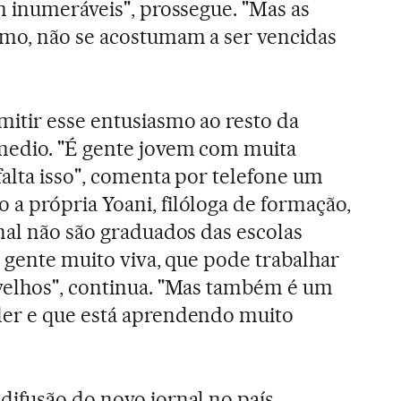
m inumeráveis", prossegue. "Mas as
mo, não se acostumam a ser vencidas
itir esse entusiasmo ao resto da
edio. "É gente jovem com muita
alta isso", comenta por telefone um
 própria Yoani, filóloga de formação,
nal não são graduados das escolas
É gente muito viva, que pode trabalhar
velhos", continua. "Mas também é um
er e que está aprendendo muito
ifusão do novo jornal no país