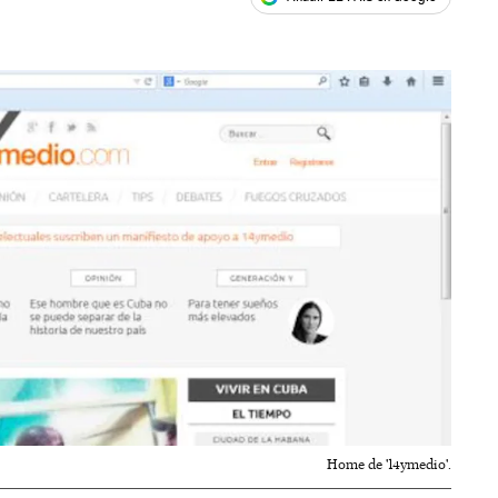
ales
Home de '14ymedio'.