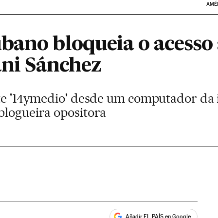
AMÉ
bano bloqueia o acesso 
ani Sánchez
ite '14ymedio' desde um computador da
blogueira opositora
Añadir EL PAÍS en Google