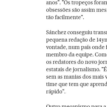
anos". "Os tropeços fora
obsessões são assim mes
tão facilmente".
Sánchez conseguiu transm
pequena redação de 14ym
vontade, num país onde f
membro da equipe. Como a
os redatores do novo jor
estatais de jornalismo. "
sem as manias dos mais 
time que tem que aprend
rápido".
Outro mecanismo para a d