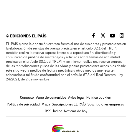
©
EDICIONES EL PAÍS
EL PAÍS BRASIL EN
EL PAÍS BRASI
EL PAÍS B
EL PA
EL PAÍS ejerce la oposición expresa frente al uso de sus obras y prestaciones en
la elaboración de revistas de prensa prevista en el artículo 32.1 del TRLPI;
también realiza la reserva expresa frente a la reproducción, distribución y
comunicación pública de sus trabajos y artículos sobre temas de actualidad
prevista en el artículo 33.1 del TRLPI; y, asimismo, realiza una reserva expresa
de las reproducciones y usos de las obras y otras prestaciones accesibles desde
este sitio web a medios de lectura mecánica u otros medios que resulten
adecuados a tal fin de conformidad con el artículo 67.3 del Real Decreto - ley
24/2021, de 2 de noviembre
Contacto
Venta de contenidos
Aviso legal
Política cookies
Política de privacidad
Mapa
Suscripciones EL PAÍS
Suscripciones empresas
RSS
Índice
Noticias de hoy