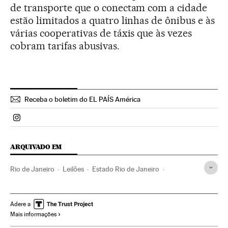
de transporte que o conectam com a cidade
estão limitados a quatro linhas de ônibus e às
várias cooperativas de táxis que às vezes
cobram tarifas abusivas.
Receba o boletim do EL PAÍS América
Politica El País Brasil en Instagram
ARQUIVADO EM
Rio de Janeiro
Leilões
Estado Rio de Janeiro
Infraestruturas elétricas
Fornecimento eletricidade
Brasil
Fornecimento energia
América do Sul
Adere a
Mais informações
América Latina
América
Comércio
Energia
Infraero