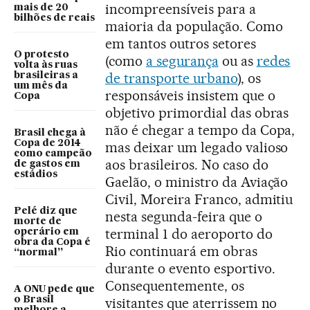
incompreensíveis para a
mais de 20
bilhões de reais
maioria da população. Como
em tantos outros setores
O protesto
(como
a segurança
ou as
redes
volta às ruas
de transporte urbano
), os
brasileiras a
um mês da
responsáveis insistem que o
Copa
objetivo primordial das obras
não é chegar a tempo da Copa,
Brasil chega à
Copa de 2014
mas deixar um legado valioso
como campeão
aos brasileiros. No caso do
de gastos em
estádios
Gaelão, o ministro da Aviação
Civil, Moreira Franco, admitiu
Pelé diz que
nesta segunda-feira que o
morte de
terminal 1 do aeroporto do
operário em
obra da Copa é
Rio continuará em obras
“normal”
durante o evento esportivo.
Consequentemente, os
A ONU pede que
o Brasil
visitantes que aterrissem no
melhore a