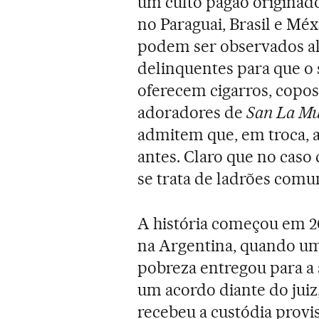
um culto pagão originad
no Paraguai, Brasil e Mé
podem ser observados alg
delinquentes para que o 
oferecem cigarros, copos
adoradores de
San La Mu
admitem que, em troca, 
antes. Claro que no caso
se trata de ladrões comu
A história começou em 20
na Argentina, quando uma
pobreza entregou para a 
um acordo diante do juiz,
recebeu a custódia provi