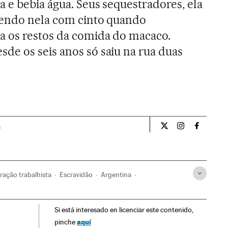
a e bebia água. Seus sequestradores, ela
atendo nela com cinto quando
a os restos da comida do macaco.
e os seis anos só saiu na rua duas
a
Internacional El Pa
Internacional
Internac
ração trabalhista
Escravidão
Argentina
a Latina
América
Condições trabalho
Trabalho
Si está interesado en licenciar este contenido,
iça
aquí
pinche