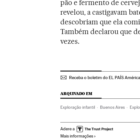
pão e fermento de cervej
revelou, a castigavam b
descobriam que ela comi
Também declarou que desd
vezes.
Receba o boletim do EL PAÍS Améric
ARQUIVADO EM
Exploração infantil
Buenos Aires
Explo
Tráfico pessoas
América do Sul
Améric
Adere a
Tráfico de Seres humanos
Delitos
Just
Mais informações