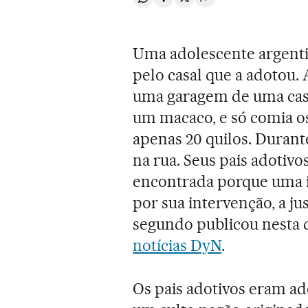
Compartir en Whatsapp
Compartir en Facebook
Compartir en Twitter
Desplegar Redes Soci
Uma adolescente argenti
pelo casal que a adotou
uma garagem de uma cas
um macaco, e só comia os
apenas 20 quilos. Durant
na rua. Seus pais adotivo
encontrada porque uma i
por sua intervenção, a ju
segundo publicou nesta q
notícias DyN
.
Os pais adotivos eram a