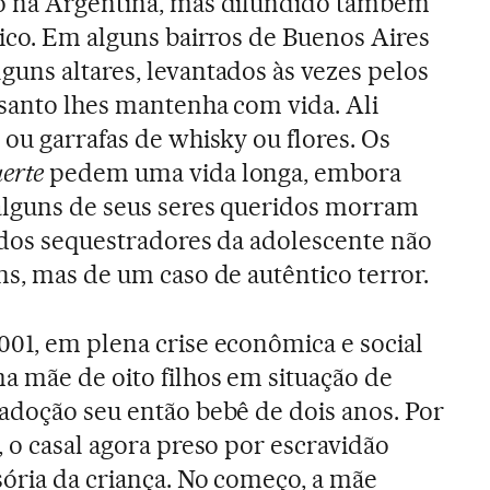
o na Argentina, mas difundido também
xico. Em alguns bairros de Buenos Aires
uns altares, levantados às vezes pelos
santo lhes mantenha com vida. Ali
 ou garrafas de whisky ou flores. Os
erte
pedem uma vida longa, embora
alguns de seus seres queridos morram
 dos sequestradores da adolescente não
ns, mas de um caso de autêntico terror.
01, em plena crise econômica e social
 mãe de oito filhos em situação de
adoção seu então bebê de dois anos. Por
 o casal agora preso por escravidão
sória da criança. No começo, a mãe