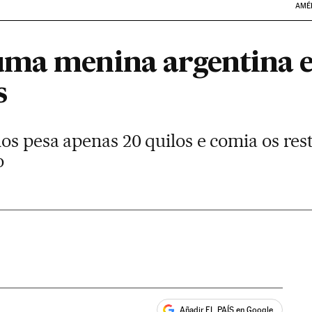
AMÉ
ma menina argentina e
s
os pesa apenas 20 quilos e comia os res
o
Añadir EL PAÍS en Google