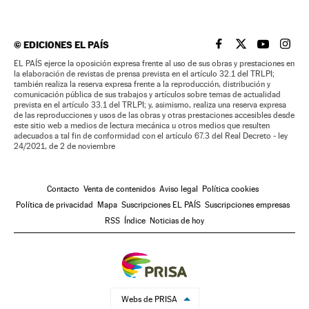
©
EDICIONES EL PAÍS
EL PAÍS BRASIL EN
EL PAÍS BRASI
EL PAÍS B
EL PA
EL PAÍS ejerce la oposición expresa frente al uso de sus obras y prestaciones en
la elaboración de revistas de prensa prevista en el artículo 32.1 del TRLPI;
también realiza la reserva expresa frente a la reproducción, distribución y
comunicación pública de sus trabajos y artículos sobre temas de actualidad
prevista en el artículo 33.1 del TRLPI; y, asimismo, realiza una reserva expresa
de las reproducciones y usos de las obras y otras prestaciones accesibles desde
este sitio web a medios de lectura mecánica u otros medios que resulten
adecuados a tal fin de conformidad con el artículo 67.3 del Real Decreto - ley
24/2021, de 2 de noviembre
Contacto
Venta de contenidos
Aviso legal
Política cookies
Política de privacidad
Mapa
Suscripciones EL PAÍS
Suscripciones empresas
RSS
Índice
Noticias de hoy
Webs de PRISA