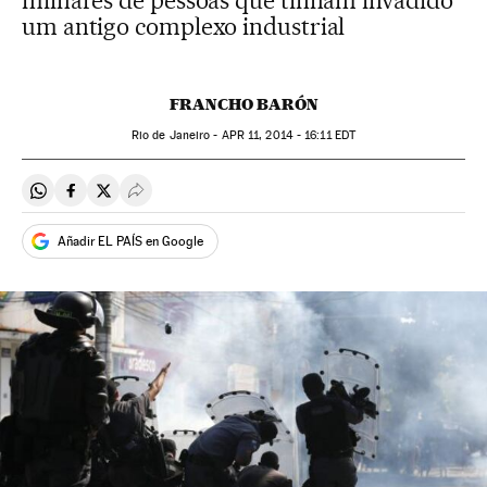
milhares de pessoas que tinham invadido
um antigo complexo industrial
FRANCHO BARÓN
Rio de Janeiro -
APR
11, 2014 - 16:11
EDT
Compartir en Whatsapp
Compartir en Facebook
Compartir en Twitter
Desplegar Redes Sociales
Añadir EL PAÍS en Google