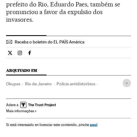
prefeito do Rio, Eduardo Paes, também se
pronunciou a favor da expulsão dos
invasores.
Receba o boletim do EL PAÍS América
Internacional El País Brasil en Twitter
Internacional El País Brasil en Instagram
Internacional El País Brasil en Facebook
ARQUIVADO EM
Okupas
Rio de Janeiro
Polícia antidistúrbios
Confrontos
Casas vazias
Estado Rio de Janeiro
Copa do Mundo 2014
Copa do Mundo Futebol
Adere a
Mais informações
Ação militar
Habitação
Brasil
Futebol
Polícia
América do Sul
América Latina
Competições
aquí
Si está interesado en licenciar este contenido, pinche
Força segurança
Conflitos
Urbanismo
América