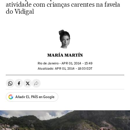
atividade com crianças carentes na favela
do Vidigal
MARÍA MARTÍN
Rio de Janeiro -
APR
01, 2014 - 15:49
atualizado:
APR
01, 2014 - 18:03
EDT
Compartir en Whatsapp
Compartir en Facebook
Compartir en Twitter
Desplegar Redes Sociales
Añadir EL PAÍS en Google