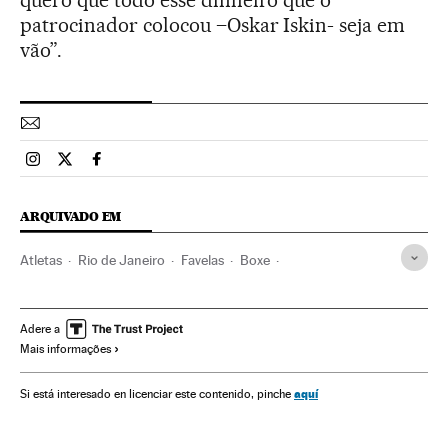
quero que todo esse dinheiro que o
patrocinador colocou –Oskar Iskin- seja em
vão”.
Esportes El País Brasil en Instagram
Esportes El País Brasil en Twitter
Esportes El País Brasil en Facebook
ARQUIVADO EM
Atletas
Rio de Janeiro
Favelas
Boxe
Olimpíadas Rio 2016
Estado Rio de Janeiro
Habitação precária
ONG
Esportes combate
Adere a
Mais informações
Solidariedade
Jogos Olímpicos
Brasil
Habitação
Atletismo
Esportistas
América do Sul
América Latina
aquí
Si está interesado en licenciar este contenido, pinche
Gente
Competições
Esportes
América
Urbanismo