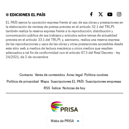
©
EDICIONES EL PAÍS
EL PAÍS BRASIL EN
EL PAÍS BRASI
EL PAÍS B
EL PA
EL PAÍS ejerce la oposición expresa frente al uso de sus obras y prestaciones en
la elaboración de revistas de prensa prevista en el artículo 32.1 del TRLPI;
también realiza la reserva expresa frente a la reproducción, distribución y
comunicación pública de sus trabajos y artículos sobre temas de actualidad
prevista en el artículo 33.1 del TRLPI; y, asimismo, realiza una reserva expresa
de las reproducciones y usos de las obras y otras prestaciones accesibles desde
este sitio web a medios de lectura mecánica u otros medios que resulten
adecuados a tal fin de conformidad con el artículo 67.3 del Real Decreto - ley
24/2021, de 2 de noviembre
Contacto
Venta de contenidos
Aviso legal
Política cookies
Política de privacidad
Mapa
Suscripciones EL PAÍS
Suscripciones empresas
RSS
Índice
Noticias de hoy
Webs de PRISA