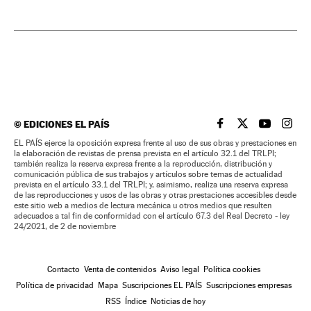
©
EDICIONES EL PAÍS
EL PAÍS BRASIL EN
EL PAÍS BRASI
EL PAÍS B
EL PA
EL PAÍS ejerce la oposición expresa frente al uso de sus obras y prestaciones en
la elaboración de revistas de prensa prevista en el artículo 32.1 del TRLPI;
también realiza la reserva expresa frente a la reproducción, distribución y
comunicación pública de sus trabajos y artículos sobre temas de actualidad
prevista en el artículo 33.1 del TRLPI; y, asimismo, realiza una reserva expresa
de las reproducciones y usos de las obras y otras prestaciones accesibles desde
este sitio web a medios de lectura mecánica u otros medios que resulten
adecuados a tal fin de conformidad con el artículo 67.3 del Real Decreto - ley
24/2021, de 2 de noviembre
Contacto
Venta de contenidos
Aviso legal
Política cookies
Política de privacidad
Mapa
Suscripciones EL PAÍS
Suscripciones empresas
RSS
Índice
Noticias de hoy