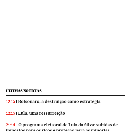
ÚLTIMAS NOTICIAS
Bolsonaro, a destruição como estratégia
12:15
Lula, uma ressurreição
12:15
O programa eleitoral de Lula da Silva: subidas de
21:14
impostos para os ricos e proteção para as minorias