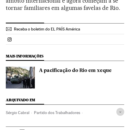
âmbito internacional e agora começam a se
tornar familiares em algumas favelas de Rio.
Receba o boletim do EL PAÍS América
Politica El País Brasil en Instagram
MAIS INFORMAÇÕES
A pacificação do Rio em xeque
ARQUIVADO EM
Sérgio Cabral
Partido dos Trabalhadores
Copa do Mundo 2014
Dilma Rousseff
Rio de Janeiro