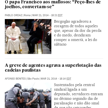
O papa Francisco aos mafiosos: “Peço-lhes de
joelhos, convertam-se”
PABLO ORDAZ
|
Roma
|
MAR 21, 2014 - 18:21
EDT
Bergoglio agradeceu a
coragem de todos aqueles
que, apesar da dor da perda
e do medo, decidiram
romper a omertà, a lei do
silêncio
A greve de agentes agrava a superlotação das
cadeias paulistas
AFONSO BENITES
|
São Paulo
|
MAR 21, 2014 - 18:14
EDT
Sustentados pela central
sindical ligada a um
deputado, servidores entram
no décimo segundo dia de
paralisação e não dão sinal
de que vão retroceder