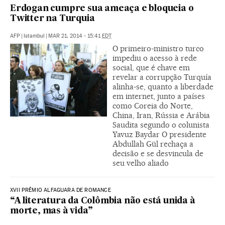
Erdogan cumpre sua ameaça e bloqueia o
Twitter na Turquia
AFP
|
Istambul
|
MAR 21, 2014 - 15:41
EDT
O primeiro-ministro turco
impediu o acesso à rede
social, que é chave em
revelar a corrupção Turquía
alinha-se, quanto a liberdade
em internet, junto a países
como Coreia do Norte,
China, Iran, Rússia e Arábia
Saudita segundo o colunista
Yavuz Baydar O presidente
Abdullah Gül rechaça a
decisão e se desvincula de
seu velho aliado
XVII PRÊMIO ALFAGUARA DE ROMANCE
“A literatura da Colômbia não está unida à
morte, mas à vida”