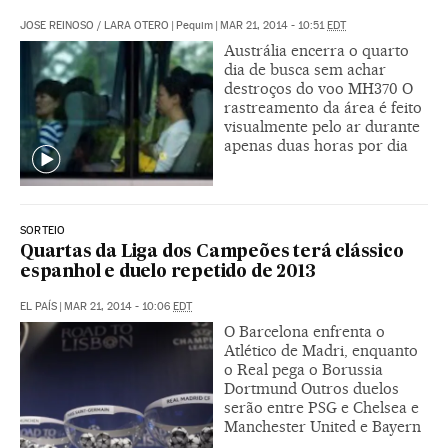
JOSE REINOSO
/
LARA OTERO
|
Pequim
|
MAR 21, 2014 - 10:51
EDT
Austrália encerra o quarto
dia de busca sem achar
destroços do voo MH370 O
rastreamento da área é feito
visualmente pelo ar durante
apenas duas horas por dia
SORTEIO
Quartas da Liga dos Campeões terá clássico
espanhol e duelo repetido de 2013
EL PAÍS
|
MAR 21, 2014 - 10:06
EDT
O Barcelona enfrenta o
Atlético de Madri, enquanto
o Real pega o Borussia
Dortmund Outros duelos
serão entre PSG e Chelsea e
Manchester United e Bayern