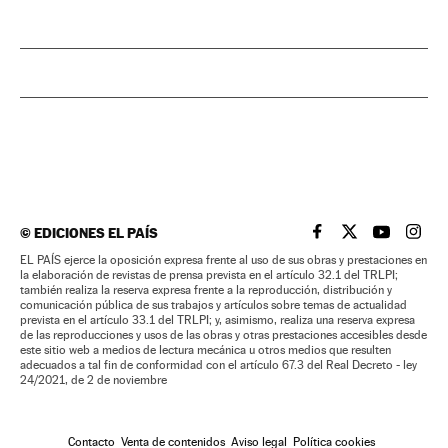
©
EDICIONES EL PAÍS
EL PAÍS BRASIL EN
EL PAÍS BRASI
EL PAÍS B
EL PA
EL PAÍS ejerce la oposición expresa frente al uso de sus obras y prestaciones en
la elaboración de revistas de prensa prevista en el artículo 32.1 del TRLPI;
también realiza la reserva expresa frente a la reproducción, distribución y
comunicación pública de sus trabajos y artículos sobre temas de actualidad
prevista en el artículo 33.1 del TRLPI; y, asimismo, realiza una reserva expresa
de las reproducciones y usos de las obras y otras prestaciones accesibles desde
este sitio web a medios de lectura mecánica u otros medios que resulten
adecuados a tal fin de conformidad con el artículo 67.3 del Real Decreto - ley
24/2021, de 2 de noviembre
Contacto
Venta de contenidos
Aviso legal
Política cookies