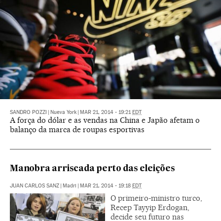
SANDRO POZZI
|
Nueva York
|
MAR 21, 2014 - 19:21
EDT
A força do dólar e as vendas na China e Japão afetam o
balanço da marca de roupas esportivas
Manobra arriscada perto das eleições
JUAN CARLOS SANZ
|
Madri
|
MAR 21, 2014 - 19:18
EDT
O primeiro-ministro turco,
Recep Tayyip Erdogan,
decide seu futuro nas