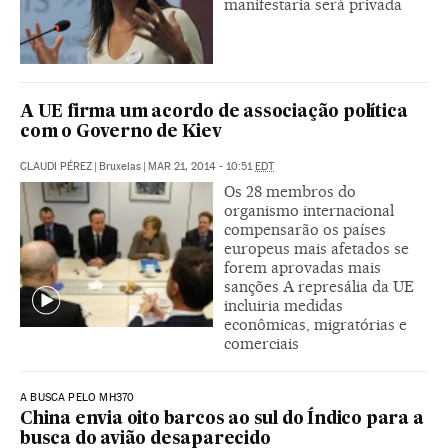
manifestaria será privada
A UE firma um acordo de associação política
com o Governo de Kiev
CLAUDI PÉREZ
|
Bruxelas
|
MAR 21, 2014 - 10:51
EDT
Os 28 membros do
organismo internacional
compensarão os países
europeus mais afetados se
forem aprovadas mais
sanções A represália da UE
incluiria medidas
econômicas, migratórias e
comerciais
A BUSCA PELO MH370
China envia oito barcos ao sul do Índico para a
busca do avião desaparecido