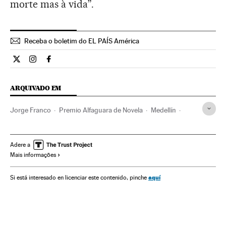
morte mas à vida”.
Receba o boletim do EL PAÍS América
Cultura El País Brasil en Twitter
Cultura El País Brasil en Instagram
Cultura El País Brasil en Facebook
ARQUIVADO EM
Jorge Franco
Premio Alfaguara de Novela
Medellín
Prêmios literários
Colômbia
Romance
Narrativa
Livros
Literatura
América do Sul
América Latina
Adere a
Mais informações
América
Cultura
aquí
Si está interesado en licenciar este contenido, pinche