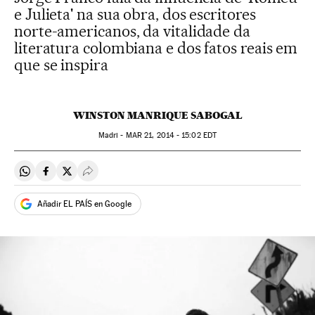
e Julieta' na sua obra, dos escritores
norte-americanos, da vitalidade da
literatura colombiana e dos fatos reais em
que se inspira
WINSTON MANRIQUE SABOGAL
Madri -
MAR
21, 2014 - 15:02
EDT
Compartir en Whatsapp
Compartir en Facebook
Compartir en Twitter
Desplegar Redes Sociales
Añadir EL PAÍS en Google