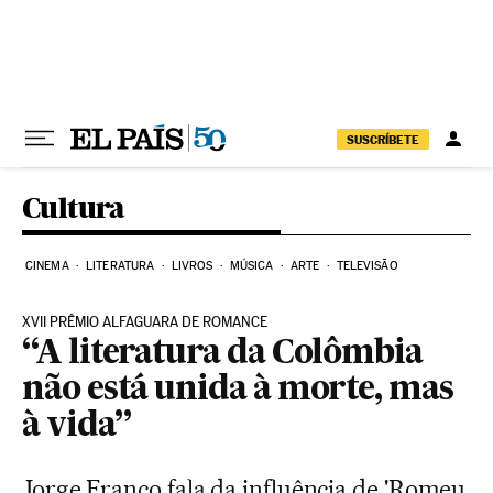
Pular para o conteúdo
SUSCRÍBETE
Cultura
CINEMA
LITERATURA
LIVROS
MÚSICA
ARTE
TELEVISÃO
XVII PRÊMIO ALFAGUARA DE ROMANCE
“A literatura da Colômbia
não está unida à morte, mas
à vida”
Jorge Franco fala da influência de 'Romeu