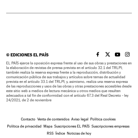
©
EDICIONES EL PAÍS
EL PAÍS BRASIL EN
EL PAÍS BRASI
EL PAÍS B
EL PA
EL PAÍS ejerce la oposición expresa frente al uso de sus obras y prestaciones en
la elaboración de revistas de prensa prevista en el artículo 32.1 del TRLPI;
también realiza la reserva expresa frente a la reproducción, distribución y
comunicación pública de sus trabajos y artículos sobre temas de actualidad
prevista en el artículo 33.1 del TRLPI; y, asimismo, realiza una reserva expresa
de las reproducciones y usos de las obras y otras prestaciones accesibles desde
este sitio web a medios de lectura mecánica u otros medios que resulten
adecuados a tal fin de conformidad con el artículo 67.3 del Real Decreto - ley
24/2021, de 2 de noviembre
Contacto
Venta de contenidos
Aviso legal
Política cookies
Política de privacidad
Mapa
Suscripciones EL PAÍS
Suscripciones empresas
RSS
Índice
Noticias de hoy