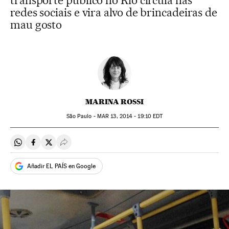
transporte público no Rio circula nas
redes sociais e vira alvo de brincadeiras de
mau gosto
MARINA ROSSI
São Paulo -
MAR
13, 2014 - 19:10
EDT
Compartir en Whatsapp
Compartir en Facebook
Compartir en Twitter
Desplegar Redes Sociales
Añadir EL PAÍS en Google