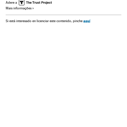
América Latina
América
Preconceitos
Transporte
Adere a
Mais informações
Problemas sociais
Sociedade
Cidades inteligentes
aquí
Si está interesado en licenciar este contenido, pinche