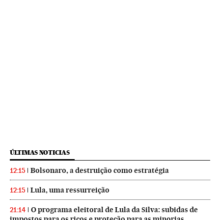
ÚLTIMAS NOTICIAS
Bolsonaro, a destruição como estratégia
12:15
Lula, uma ressurreição
12:15
O programa eleitoral de Lula da Silva: subidas de
21:14
impostos para os ricos e proteção para as minorias