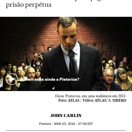
prisão perpétua
Quem acha ainda a Pistorius?
Oscar Pistorius, em uma audiência em 2013.
Foto:
ATLAS
|
Vídeo:
ATLAS/ S. SIBEKO
JOHN CARLIN
Pretória -
MAR
03, 2014 - 07:06
EST