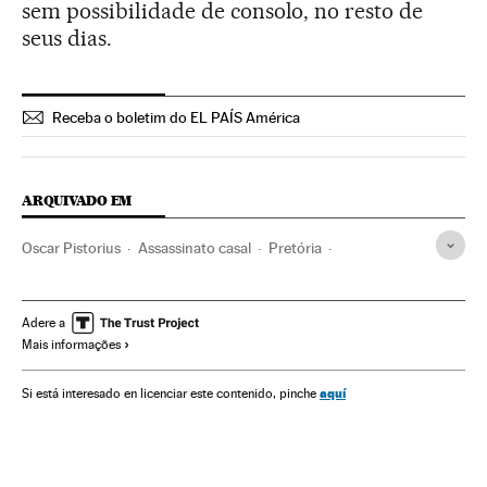
sem possibilidade de consolo, no resto de
seus dias.
Receba o boletim do EL PAÍS América
ARQUIVADO EM
Oscar Pistorius
Assassinato casal
Pretória
Feminicídios
África do Sul
África meridional
Violência masculina
Violência gênero
Machismo
Adere a
Mais informações
África subsaariana
Direitos mulher
África
Violência
Sexismo
Esportistas
Assassinatos
Acontecimentos
aquí
Si está interesado en licenciar este contenido, pinche
Gente
Relações gênero
Julgamentos
Mulheres
Preconceitos
Esportes
Delitos
Processo judicial