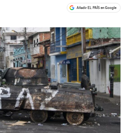
Añadir EL PAÍS en Google
ales