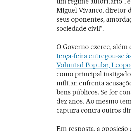
um regime autoritário”,
Miguel Vivanco, diretor 
seus oponentes, amordaç
sociedade civil”.
O Governo exerce, além d
terça-feira entregou-se à
Voluntad Popular, Leop
como principal instigad
militar, enfrenta acusaç
bens públicos. Se for co
dez anos. Ao mesmo temp
captura contra outros di
Em resposta, a oposição