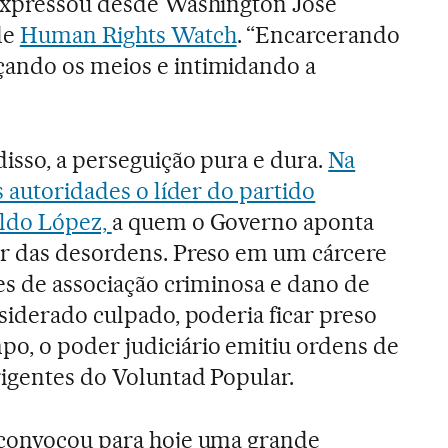
 expressou desde Washington José
de
Human Rights Watch
. “Encarcerando
ando os meios e intimidando a
isso, a perseguição pura e dura.
Na
s autoridades o líder do partido
oldo López,
a quem o Governo aponta
or das desordens. Preso em um cárcere
ões de associação criminosa e dano de
nsiderado culpado, poderia ficar preso
o, o poder judiciário emitiu ordens de
rigentes do Voluntad Popular.
 convocou para hoje uma grande