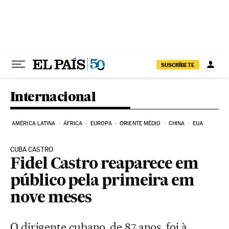
Pular para o conteúdo
SUSCRÍBETE
Internacional
AMÉRICA LATINA
ÁFRICA
EUROPA
ORIENTE MÉDIO
CHINA
EUA
CUBA CASTRO
Fidel Castro reaparece em
público pela primeira em
nove meses
O dirigente cubano, de 87 anos, foi à