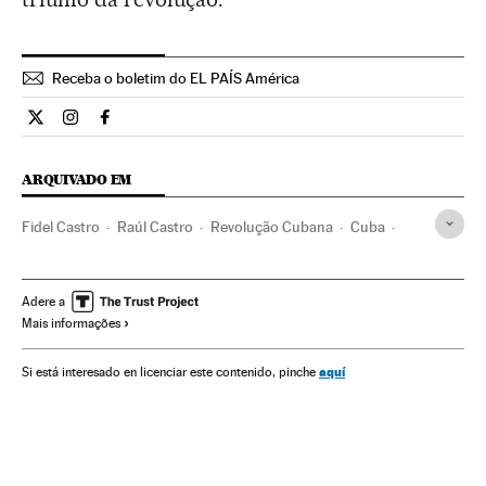
Receba o boletim do EL PAÍS América
Internacional El País Brasil en Twitter
Internacional El País Brasil en Instagram
Internacional El País Brasil en Facebook
ARQUIVADO EM
Fidel Castro
Raúl Castro
Revolução Cubana
Cuba
Caribe
América Latina
História contemporânea
América
História
Cultura
Sociedade
Política
Adere a
Mais informações
aquí
Si está interesado en licenciar este contenido, pinche