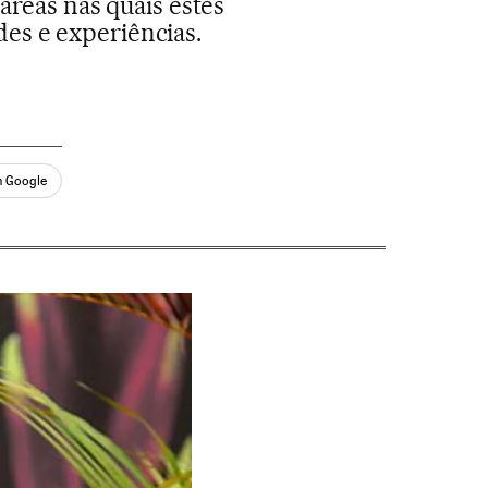
áreas nas quais estes
es e experiências.
n Google