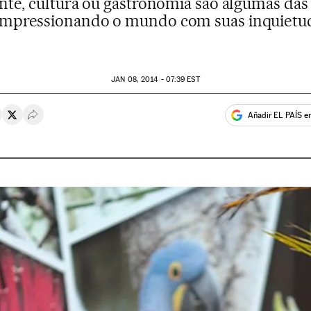
nte, cultura ou gastronomia são algumas das 
ão impressionando o mundo com suas inquietud
JAN
08, 2014 - 07:39
EST
Añadir EL PAÍS e
rtir en Whatsapp
ompartir en Facebook
Compartir en Twitter
Desplegar Redes Sociales