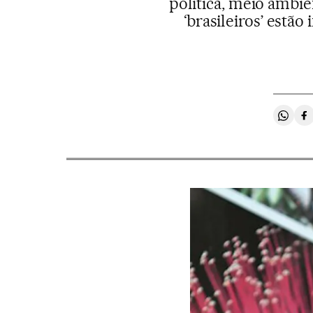
política, meio ambie
‘brasileiros’ est
Compa
C