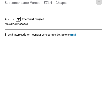
Subcomandante Marcos
EZLN
Chiapas
Ernesto Zedillo Ponce de León
Guerrilhas
México
Guerra
Pobreza
América Latina
Grupos terroristas
Adere a
Mais informações
Conflitos
Problemas sociais
Terrorismo
América
Sociedade
aquí
Si está interesado en licenciar este contenido, pinche