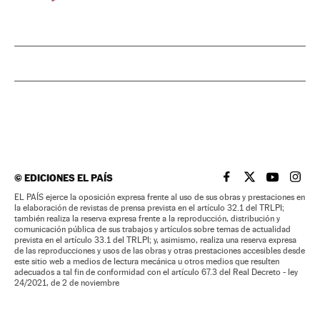
©
EDICIONES EL PAÍS
EL PAÍS BRASIL EN
EL PAÍS BRASI
EL PAÍS B
EL PA
EL PAÍS ejerce la oposición expresa frente al uso de sus obras y prestaciones en
la elaboración de revistas de prensa prevista en el artículo 32.1 del TRLPI;
también realiza la reserva expresa frente a la reproducción, distribución y
comunicación pública de sus trabajos y artículos sobre temas de actualidad
prevista en el artículo 33.1 del TRLPI; y, asimismo, realiza una reserva expresa
de las reproducciones y usos de las obras y otras prestaciones accesibles desde
este sitio web a medios de lectura mecánica u otros medios que resulten
adecuados a tal fin de conformidad con el artículo 67.3 del Real Decreto - ley
24/2021, de 2 de noviembre