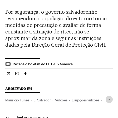
Por segurança, o governo salvadorenho
recomendou à população do entorno tomar
medidas de precaução e avaliar de forma
constante a situação de risco, não se
aproximar da zona e seguir as instruções
dadas pela Direção Geral de Proteção Civil.
Receba o boletim do EL PAÍS América
Internacional El País Brasil en Twitter
Internacional El País Brasil en Instagram
Internacional El País Brasil en Facebook
ARQUIVADO EM
Mauricio Funes
El Salvador
Vulcões
Erupções vulcões
América Central
América Latina
Espaços naturais
Desastres naturais
Desastres
América