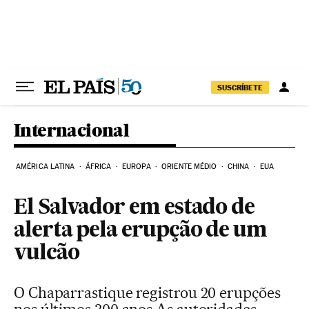
Pular para o conteúdo
SUSCRÍBETE
Internacional
AMÉRICA LATINA
ÁFRICA
EUROPA
ORIENTE MÉDIO
CHINA
EUA
El Salvador em estado de
alerta pela erupção de um
vulcão
O Chaparrastique registrou 20 erupções