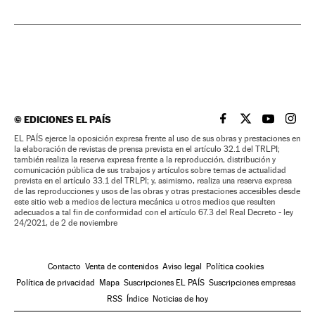
©
EDICIONES EL PAÍS
EL PAÍS BRASIL EN
EL PAÍS BRASI
EL PAÍS B
EL PA
EL PAÍS ejerce la oposición expresa frente al uso de sus obras y prestaciones en
la elaboración de revistas de prensa prevista en el artículo 32.1 del TRLPI;
también realiza la reserva expresa frente a la reproducción, distribución y
comunicación pública de sus trabajos y artículos sobre temas de actualidad
prevista en el artículo 33.1 del TRLPI; y, asimismo, realiza una reserva expresa
de las reproducciones y usos de las obras y otras prestaciones accesibles desde
este sitio web a medios de lectura mecánica u otros medios que resulten
adecuados a tal fin de conformidad con el artículo 67.3 del Real Decreto - ley
24/2021, de 2 de noviembre
Contacto
Venta de contenidos
Aviso legal
Política cookies
Política de privacidad
Mapa
Suscripciones EL PAÍS
Suscripciones empresas
RSS
Índice
Noticias de hoy