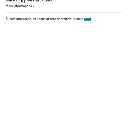
Adere a
Mais informações
Acontecimentos
Meio ambiente
aquí
Si está interesado en licenciar este contenido, pinche