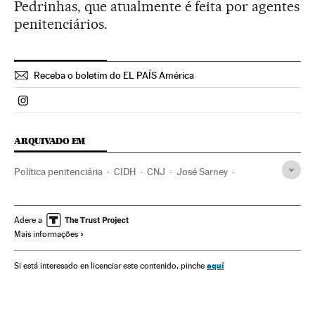
Pedrinhas, que atualmente é feita por agentes
penitenciários.
Receba o boletim do EL PAÍS América
Politica El País Brasil en Instagram
ARQUIVADO EM
Política penitenciária
CIDH
CNJ
José Sarney
Maranhão
OEA
Direitos humanos
Brasil
América do Sul
América Latina
Tribunais
Adere a
Mais informações
Organizações internacionais
Poder judicial
América
Regime penitenciário
Relações exteriores
Sociedade
aquí
Si está interesado en licenciar este contenido, pinche
Justiça