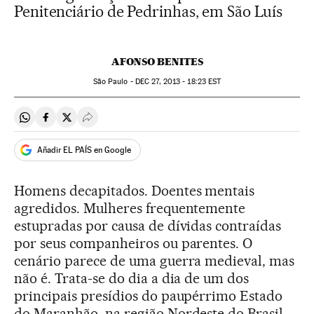
Penitenciário de Pedrinhas, em São Luís
AFONSO BENITES
São Paulo -
DEC
27, 2013 - 18:23
EST
Compartir en Whatsapp
Compartir en Facebook
Compartir en Twitter
Desplegar Redes Sociales
Añadir EL PAÍS en Google
Homens decapitados. Doentes mentais
agredidos. Mulheres frequentemente
estupradas por causa de dívidas contraídas
por seus companheiros ou parentes. O
cenário parece de uma guerra medieval, mas
não é. Trata-se do dia a dia de um dos
principais presídios do paupérrimo Estado
do Maranhão, na região Nordeste do Brasil.