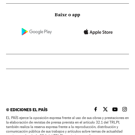
Baixe o app
©
EDICIONES EL PAÍS
EL PAÍS BRASIL EN
EL PAÍS BRASI
EL PAÍS B
EL PA
EL PAÍS ejerce la oposición expresa frente al uso de sus obras y prestaciones en
la elaboración de revistas de prensa prevista en el artículo 32.1 del TRLPI;
también realiza la reserva expresa frente a la reproducción, distribución y
comunicación pública de sus trabajos y artículos sobre temas de actualidad