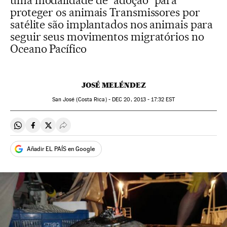
uma modalidade de “adoção” para
proteger os animais Transmissores por
satélite são implantados nos animais para
seguir seus movimentos migratórios no
Oceano Pacífico
JOSÉ MELÉNDEZ
San José (Costa Rica) -
DEC
20, 2013 - 17:32
EST
Compartir en Whatsapp
Compartir en Facebook
Compartir en Twitter
Desplegar Redes Sociales
Añadir EL PAÍS en Google