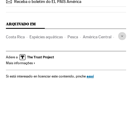
Receba o boletim do EL PAÍS América
ARQUIVADO EM
Costa Rica
Espécies aquáticas
Pesca
América Central
América Latina
Animais
América
Espécies
Agronegócio
Meio ambiente
Adere a
Mais informações
aquí
Si está interesado en licenciar este contenido, pinche