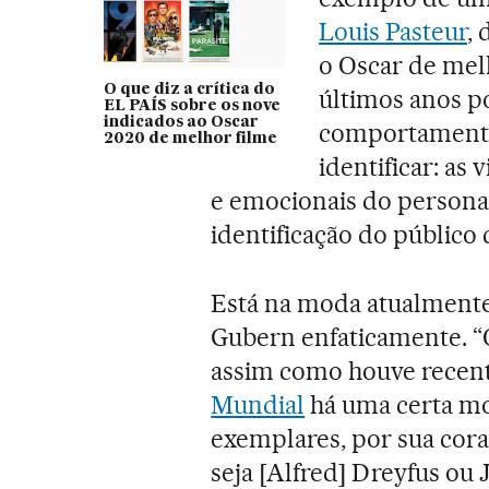
Louis Pasteur
, 
o Oscar de mel
O que diz a crítica do
últimos anos p
EL PAÍS sobre os nove
indicados ao Oscar
comportamento
2020 de melhor filme
identificar: as v
e emocionais do persona
identificação do público 
Está na moda atualmente?
Gubern enfaticamente. “
assim como houve recen
Mundial
há uma certa mo
exemplares, por sua cora
seja [Alfred] Dreyfus ou 