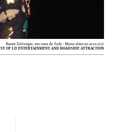
Renée Zellweger, em cena de 'Judy - Muito além no arco-íris'
SY OF LD ENTERTAINMENT AND ROADSIDE ATTRACTION