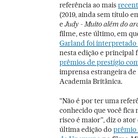
referência ao mais
recen
(2019, ainda sem título e
e
Judy - Muito além do arc
filme, este último, em q
Garland foi interpretad
nesta edição e principal 
prêmios de prestígio co
imprensa estrangeira de
Academia Britânica.
“Não é por ter uma refe
conhecido que você fica 
risco é maior”, diz o ato
última edição do
prêmio