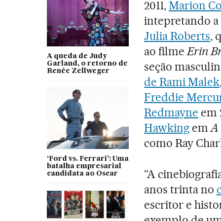
2011,
Marion Co
intepretando a
Julia Roberts
, 
ao filme
Erin B
A queda de Judy
seção masculi
Garland, o retorno de
Renée Zellweger
de Rami Malek
Freddie Mercu
Redmayne
em 2
Hawking
em
A 
como Ray Char
‘Ford vs. Ferrari’: Uma
batalha empresarial
“A cinebiografi
candidata ao Oscar
anos trinta no
escritor e his
exemplo de um 