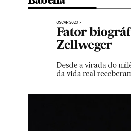
Babelia
OSCAR 2020
Fator biográ
Zellweger
Desde a virada do milê
da vida real receber