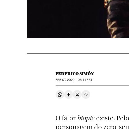
FEDERICO SIMÓN
FEB
07, 2020 - 08:41
EST
Compartir en Whatsapp
Compartir en Facebook
Compartir en Twitter
Desplegar Redes Soci
O fator
biopic
existe. Pe
personagem do zero, sem