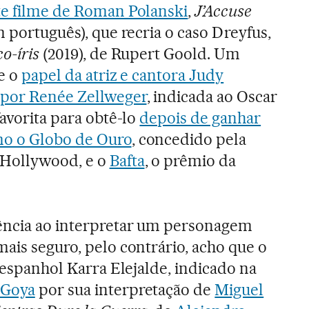
te filme de Roman Polanski
,
J’Accuse
m português), que recria o caso Dreyfus,
o-íris
(2019), de Rupert Goold. Um
ue o
papel da atriz e cantora Judy
o por Renée Zellweger
, indicada ao Oscar
favorita para obtê-lo
depois de ganhar
mo o Globo de Ouro
, concedido pela
 Hollywood, e o
Bafta
, o prêmio da
rência ao interpretar um personagem
mais seguro, pelo contrário, acho que o
r espanhol Karra Elejalde, indicado na
 Goya
por sua interpretação de
Miguel