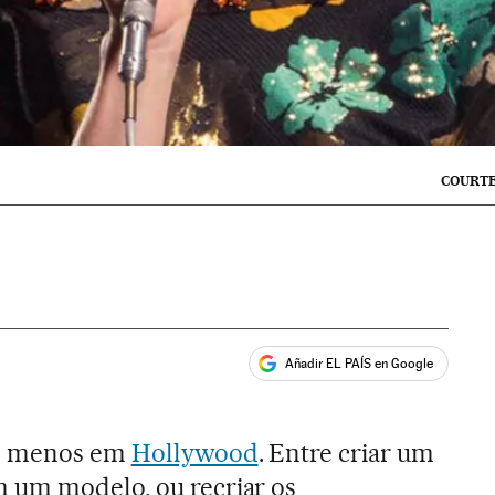
COURTE
Añadir EL PAÍS en Google
ales
lo menos em
Hollywood
. Entre criar um
 um modelo, ou recriar os