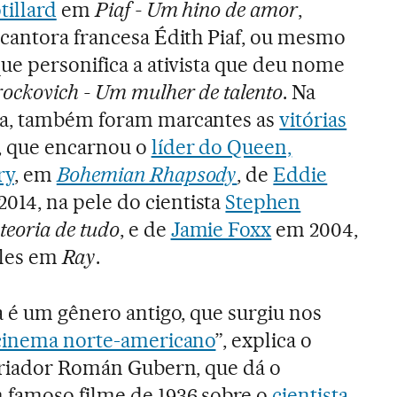
tillard
em
Piaf - Um hino de amor
,
 cantora francesa Édith Piaf, ou mesmo
que personifica a ativista que deu nome
rockovich - Um mulher de talento
. Na
na, também foram marcantes as
vitórias
, que encarnou o
líder do Queen,
ry
, em
Bohemian Rhapsody
, de
Eddie
014, na pele do cientista
Stephen
teoria de tudo
, e de
Jamie Foxx
em 2004,
les em
Ray
.
a é um gênero antigo, que surgiu nos
cinema norte-americano
”, explica o
toriador Román Gubern, que dá o
famoso filme de 1936 sobre o
cientista