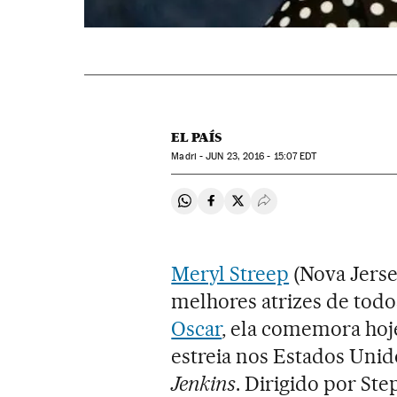
EL PAÍS
Madri -
JUN
23, 2016 - 15:07
EDT
Compartir en Whatsapp
Compartir en Facebook
Compartir en Twitter
Desplegar Redes Soci
Meryl Streep
(Nova Jerse
melhores atrizes de tod
Oscar
, ela comemora hoje
estreia nos Estados Unid
Jenkins
. Dirigido por St