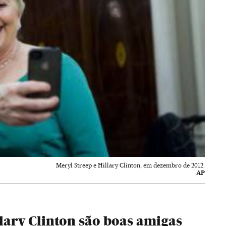
Meryl Streep e Hillary Clinton, em dezembro de 2012.
AP
llary Clinton são boas amigas