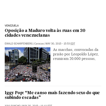
VENEZUELA
Oposição a Maduro volta às ruas em 30
cidades venezuelanas
EWALD SCHARFENBERG
|
Caracas
|
MAY 30, 2015 - 15:53
EDT
As marchas, convocadas da
prisão por Leopoldo López,
reuniram 20.000 pessoas,
Iggy Pop: “Me canso mais fazendo sexo do que
subindo escadas”
XAVI SANCHO
|
MAY 30, 2015 - 14:41
EDT