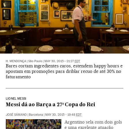
H. MENDONÇA
|
São Paulo
|
MAY 30, 2015 - 21:27
EDT
Bares cortam ingredientes caros, estendem happy hours e
apostam em promoções para driblar recuo de até 30% no
faturamento
LIONEL MESSI
Messi dá ao Barça a 27ª Copa do Rei
JOSÉ SÁMANO
|
Barcelona
|
MAY 30, 2015 - 19:48
EDT
Argentino sela com dois gols
e uma excelente atuação