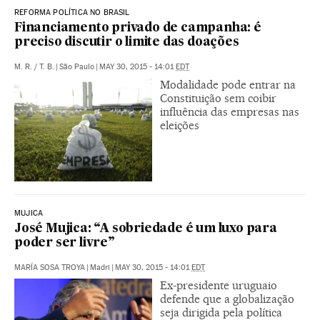
REFORMA POLÍTICA NO BRASIL
Financiamento privado de campanha: é
preciso discutir o limite das doações
M. R.
/
T. B.
|
São Paulo
|
MAY 30, 2015 - 14:01
EDT
Modalidade pode entrar na
Constituição sem coibir
influência das empresas nas
eleições
MUJICA
José Mujica: “A sobriedade é um luxo para
poder ser livre”
MARÍA SOSA TROYA
|
Madri
|
MAY 30, 2015 - 14:01
EDT
Ex-presidente uruguaio
defende que a globalização
seja dirigida pela política