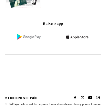
Baixe o app
©
EDICIONES EL PAÍS
EL PAÍS BRASIL EN
EL PAÍS BRASI
EL PAÍS B
EL PA
EL PAÍS ejerce la oposición expresa frente al uso de sus obras y prestaciones en