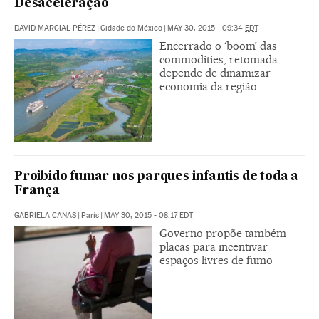
Desaceleração
DAVID MARCIAL PÉREZ
|
Cidade do México
|
MAY 30, 2015 - 09:34
EDT
Encerrado o ‘boom’ das
commodities, retomada
depende de dinamizar
economia da região
Proibido fumar nos parques infantis de toda a
França
GABRIELA CAÑAS
|
París
|
MAY 30, 2015 - 08:17
EDT
Governo propõe também
placas para incentivar
espaços livres de fumo