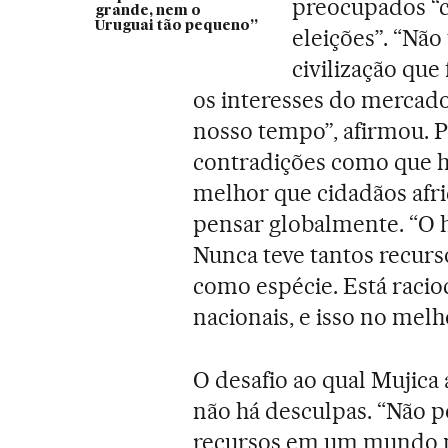
preocupados “
grande, nem o
Uruguai tão pequeno”
eleições”. “Não
civilização que
os interesses do mercad
nosso tempo”, afirmou. P
contradições como que 
melhor que cidadãos afri
pensar globalmente. “O 
Nunca teve tantos recur
como espécie. Está raci
nacionais, e isso no melh
O desafio ao qual Mujica 
não há desculpas. “Não 
recursos em um mundo n