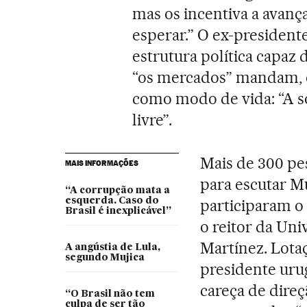
mas os incentiva a avanç
esperar.” O ex-presidente
estrutura política capaz d
“os mercados” mandam, e
como modo de vida: “A s
livre”.
Mais de 300 p
MAIS INFORMAÇÕES
para escutar M
“A corrupção mata a
esquerda. Caso do
participaram o 
Brasil é inexplicável”
o reitor da Uni
Martínez. Lotaç
A angústia de Lula,
segundo Mujica
presidente uru
careça de direç
“O Brasil não tem
culpa de ser tão