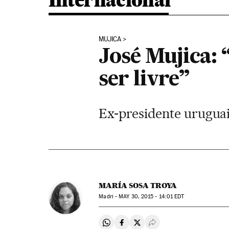
Internacional
MUJICA
José Mujica:
ser livre”
Ex-presidente uruguaio
MARÍA SOSA TROYA
Madri -
MAY
30, 2015 - 14:01
EDT
Compartir en Whatsapp
Compartir en Facebook
Compartir en Twitter
Desplegar Redes Soci