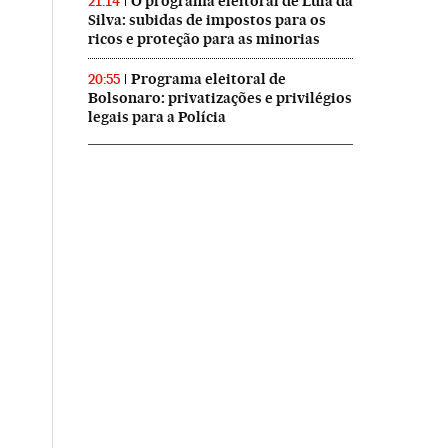
O programa eleitoral de Lula da
21:14
Silva: subidas de impostos para os
ricos e proteção para as minorias
Programa eleitoral de
20:55
Bolsonaro: privatizações e privilégios
legais para a Polícia