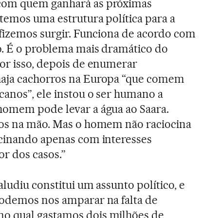
com quem ganhará as próximas
 temos uma estrutura política para a
 fizemos surgir. Funciona de acordo com
o. É o problema mais dramático do
or isso, depois de enumerar
haja cachorros na Europa “que comem
canos”, ele instou o ser humano a
homem pode levar a água ao Saara.
sos na mão. Mas o homem não raciocina
ocinando apenas com interesses
or dos casos.”
aludiu constitui um assunto político, e
podemos nos amparar na falta de
o qual gastamos dois milhões de