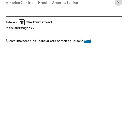
América Central
Brasil
América Latina
América do Sul
Europa Ocidental
Bebidas alcoólicas
América
Europa
Bebidas
Informática
Adere a
Mais informações
Realidade virtual
Alimentos
Fontes energia
Alimentação
Saúde
Indústria
Energia
Energia solar
aquí
Si está interesado en licenciar este contenido, pinche
Chocolate
Dengue
Honduras
Energias renováveis
Bélgica
Cerveja
Doenças esquecidas