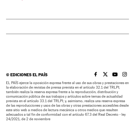
©
EDICIONES EL PAÍS
EL PAÍS BRASIL EN
EL PAÍS BRASI
EL PAÍS B
EL PA
EL PAÍS ejerce la oposición expresa frente al uso de sus obras y prestaciones en
la elaboración de revistas de prensa prevista en el artículo 32.1 del TRLPI;
también realiza la reserva expresa frente a la reproducción, distribución y
comunicación pública de sus trabajos y artículos sobre temas de actualidad
prevista en el artículo 33.1 del TRLPI; y, asimismo, realiza una reserva expresa
de las reproducciones y usos de las obras y otras prestaciones accesibles desde
este sitio web a medios de lectura mecánica u otros medios que resulten
adecuados a tal fin de conformidad con el artículo 67.3 del Real Decreto - ley
24/2021, de 2 de noviembre