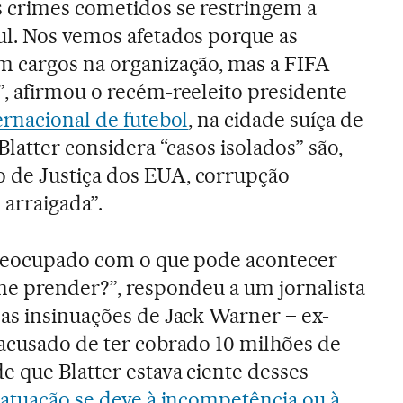
 crimes cometidos se restringem a
ul. Nos vemos afetados porque as
m cargos na organização, mas a FIFA
, afirmou o recém-reeleito presidente
ernacional de futebol
, na cidade suíça de
Blatter considera “casos isolados” são,
 de Justiça dos EUA, corrupção
 arraigada”.
 preocupado com o que pode acontecer
me prender?”, respondeu a um jornalista
as insinuações de Jack Warner – ex-
acusado de ter cobrado 10 milhões de
 que Blatter estava ciente desses
 atuação se deve à incompetência ou à