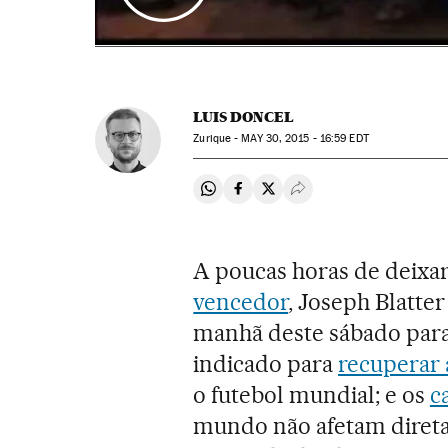
LUIS DONCEL
Zurique -
MAY
30, 2015 - 16:59
EDT
Compartir en Whatsapp
Compartir en Facebook
Compartir en Twitter
Desplegar Redes Soci
A poucas horas de deixa
vencedor
, Joseph Blatt
manhã deste sábado para
indicado para
recuperar 
o futebol mundial; e os
c
mundo não afetam diret