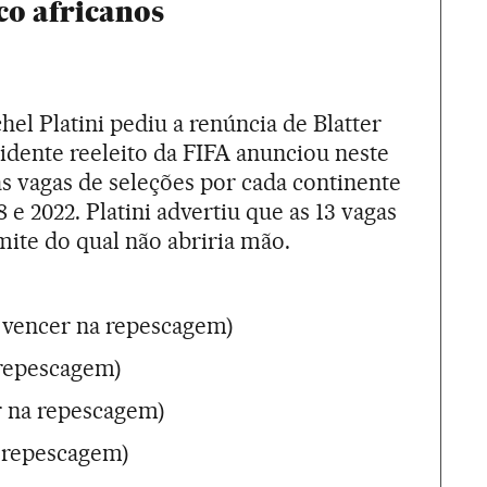
co africanos
hel Platini pediu a renúncia de Blatter
idente reeleito da FIFA anunciou neste
s vagas de seleções por cada continente
 e 2022. Platini advertiu que as 13 vagas
mite do qual não abriria mão.
e vencer na repescagem)
a repescagem)
r na repescagem)
a repescagem)