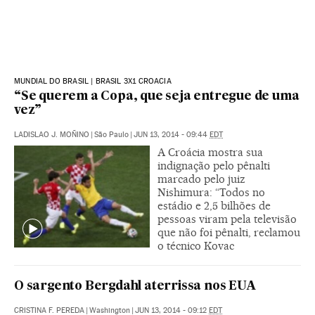
MUNDIAL DO BRASIL | BRASIL 3X1 CROACIA
“Se querem a Copa, que seja entregue de uma
vez”
LADISLAO J. MOÑINO
|
São Paulo
|
JUN 13, 2014 - 09:44
EDT
A Croácia mostra sua
indignação pelo pênalti
marcado pelo juiz
Nishimura: “Todos no
estádio e 2,5 bilhões de
pessoas viram pela televisão
que não foi pênalti, reclamou
o técnico Kovac
O sargento Bergdahl aterrissa nos EUA
CRISTINA F. PEREDA
|
Washington
|
JUN 13, 2014 - 09:12
EDT