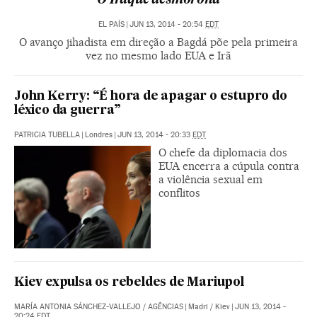
O Iraque desmorona
EL PAÍS
|
JUN 13, 2014 - 20:54
EDT
O avanço jihadista em direção a Bagdá põe pela primeira
vez no mesmo lado EUA e Irã
John Kerry: “É hora de apagar o estupro do
léxico da guerra”
PATRICIA TUBELLA
|
Londres
|
JUN 13, 2014 - 20:33
EDT
O chefe da diplomacia dos
EUA encerra a cúpula contra
a violência sexual em
conflitos
Kiev expulsa os rebeldes de Mariupol
MARÍA ANTONIA SÁNCHEZ-VALLEJO
/
AGÊNCIAS
|
Madri / Kiev
|
JUN 13, 2014 -
20:24
EDT