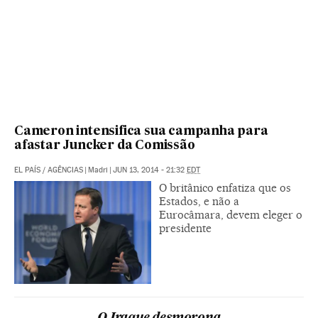
Cameron intensifica sua campanha para
afastar Juncker da Comissão
EL PAÍS
/
AGÊNCIAS
|
Madri
|
JUN 13, 2014 - 21:32
EDT
O britânico enfatiza que os
Estados, e não a
Eurocâmara, devem eleger o
presidente