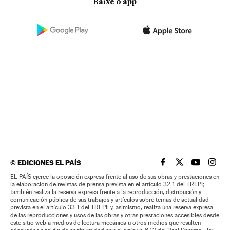
Baixe o app
©
EDICIONES EL PAÍS
EL PAÍS BRASIL EN
EL PAÍS BRASI
EL PAÍS B
EL PA
EL PAÍS ejerce la oposición expresa frente al uso de sus obras y prestaciones en
la elaboración de revistas de prensa prevista en el artículo 32.1 del TRLPI;
también realiza la reserva expresa frente a la reproducción, distribución y
comunicación pública de sus trabajos y artículos sobre temas de actualidad
prevista en el artículo 33.1 del TRLPI; y, asimismo, realiza una reserva expresa
de las reproducciones y usos de las obras y otras prestaciones accesibles desde
este sitio web a medios de lectura mecánica u otros medios que resulten