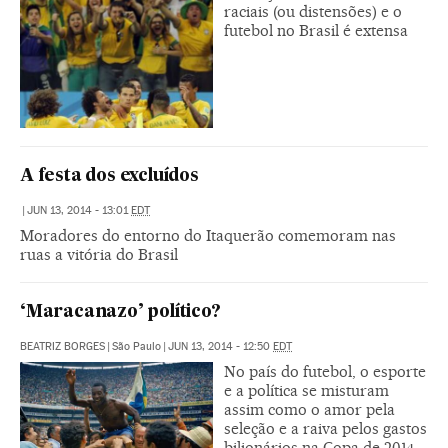
raciais (ou distensões) e o
futebol no Brasil é extensa
A festa dos excluídos
|
JUN 13, 2014 - 13:01
EDT
Moradores do entorno do Itaquerão comemoram nas
ruas a vitória do Brasil
‘Maracanazo’ político?
BEATRIZ BORGES
|
São Paulo
|
JUN 13, 2014 - 12:50
EDT
No país do futebol, o esporte
e a política se misturam
assim como o amor pela
seleção e a raiva pelos gastos
bilionários na Copa de 2014