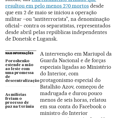
resultou em pelo menos 270 mortos
desde
que em 2 de maio se iniciou a operação
militar –ou “antiterrorista”, na denominação
oficial– contra os separatistas, representados
desde abril pelas repúblicas independentes
de Donetsk e Lugansk.
A intervenção em Mariupol da
MAIS INFORMAÇÕES
Guarda Nacional e de forças
Poroshenko
estende a mão
especiais ligadas ao Ministério
ao leste com
do Interior, com
uma promessa
de
protagonismo especial do
descentralização
Batalhão Azov, começou de
madrugada e durou pouco
As milícias
menos de seis horas, relatou
freiam o
processo de
em sua conta do Facebook o
paz na Ucrânia
ministro do Interior