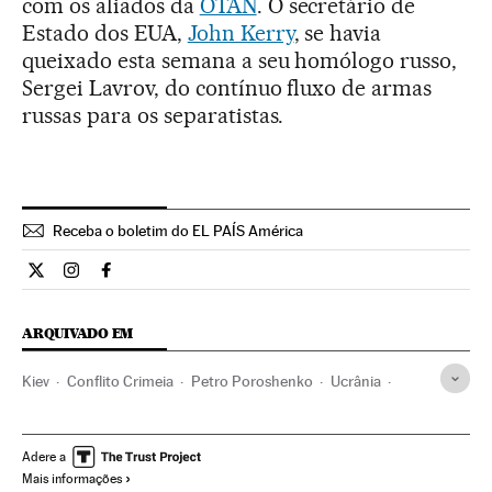
com os aliados da
OTAN
. O secretário de
Estado dos EUA,
John Kerry
, se havia
queixado esta semana a seu homólogo russo,
Sergei Lavrov, do contínuo fluxo de armas
russas para os separatistas.
Receba o boletim do EL PAÍS América
Internacional El País Brasil en Twitter
Internacional El País Brasil en Instagram
Internacional El País Brasil en Facebook
ARQUIVADO EM
Kiev
Conflito Crimeia
Petro Poroshenko
Ucrânia
Rússia
Ação militar
Europa Leste
Conflitos territoriais
Europa
Conflitos
Mariupol
Adere a
Mais informações