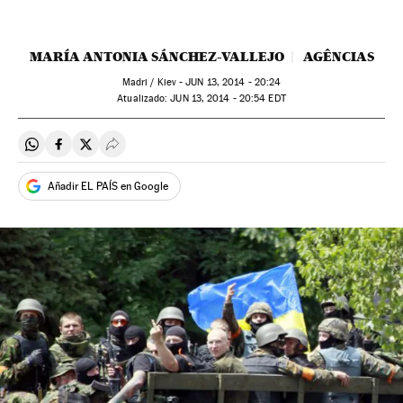
MARÍA ANTONIA SÁNCHEZ-VALLEJO
AGÊNCIAS
Madri / Kiev -
JUN
13, 2014 - 20:24
atualizado:
JUN
13, 2014 - 20:54
EDT
Compartir en Whatsapp
Compartir en Facebook
Compartir en Twitter
Desplegar Redes Sociales
Añadir EL PAÍS en Google