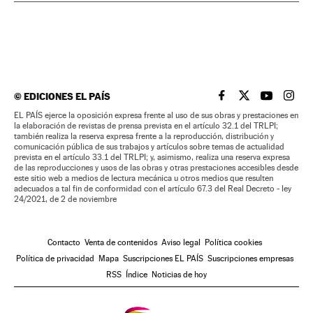
©
EDICIONES EL PAÍS
EL PAÍS BRASIL EN
EL PAÍS BRASI
EL PAÍS B
EL PA
EL PAÍS ejerce la oposición expresa frente al uso de sus obras y prestaciones en
la elaboración de revistas de prensa prevista en el artículo 32.1 del TRLPI;
también realiza la reserva expresa frente a la reproducción, distribución y
comunicación pública de sus trabajos y artículos sobre temas de actualidad
prevista en el artículo 33.1 del TRLPI; y, asimismo, realiza una reserva expresa
de las reproducciones y usos de las obras y otras prestaciones accesibles desde
este sitio web a medios de lectura mecánica u otros medios que resulten
adecuados a tal fin de conformidad con el artículo 67.3 del Real Decreto - ley
24/2021, de 2 de noviembre
Contacto
Venta de contenidos
Aviso legal
Política cookies
Política de privacidad
Mapa
Suscripciones EL PAÍS
Suscripciones empresas
RSS
Índice
Noticias de hoy