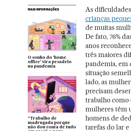
As dificuldade
MAIS INFORMAÇÕES
crianças peque
de muitas mulh
De fato, 76% d
anos reconhec
três maiores d
O sonho do ‘home
pandemia, em 
office’ vira pesadelo
na pandemia
situação semel
lado, as mulhe
precisam desem
trabalho como e
mulheres têm u
homens de dedi
“Trabalho de
madrugada porque
tarefas do lar e
não dou conta de tudo