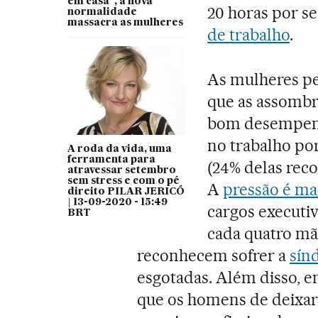
em casa”, a nova
20 horas por 
normalidade
massacra as mulheres
de trabalho
.
As mulheres p
que as assombr
bom desempenh
no trabalho po
A roda da vida, uma
ferramenta para
(24% delas rec
atravessar setembro
sem stress e com o pé
A
pressão é ma
direito PILAR JERICÓ
| 13-09-2020 - 15:49
cargos executi
BRT
cada quatro mã
reconhecem sofrer a
sín
esgotadas. Além disso, e
que os homens de deixar