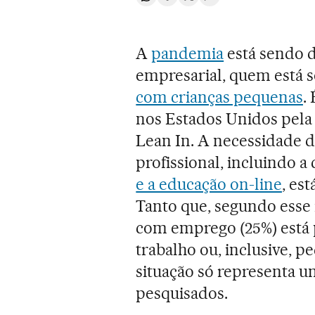
Compartir en Whatsapp
Compartir en Facebook
Compartir en Twitter
Desplegar Redes Soci
A
pandemia
está sendo d
empresarial, quem está 
com crianças pequenas
.
nos Estados Unidos pela
Lean In. A necessidade d
profissional, incluindo a 
e a educação on-line
, es
Tanto que, segundo esse
com emprego (25%) está 
trabalho ou, inclusive, 
situação só representa u
pesquisados.