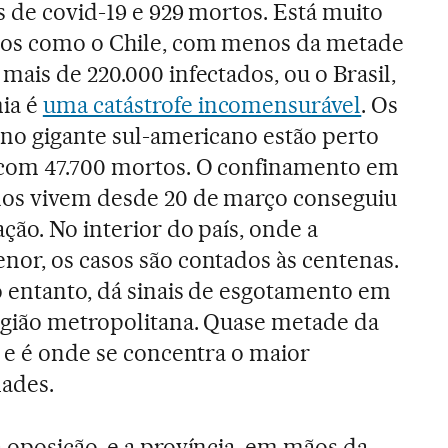
s de covid-19 e 929 mortos. Está muito
hos como o Chile, com menos da metade
mais de 220.000 infectados, ou o Brasil,
ia é
uma catástrofe incomensurável
. Os
 no gigante sul-americano estão perto
com 47.700 mortos. O confinamento em
nos vivem desde 20 de março conseguiu
ção. No interior do país, onde a
nor, os casos são contados às centenas.
o entanto, dá sinais de esgotamento em
egião metropolitana. Quase metade da
á e é onde se concentra o maior
dades.
 oposição, e a província, em mãos da