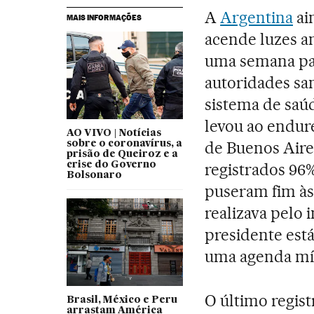
A
Argentina
ai
MAIS INFORMAÇÕES
acende luzes a
uma semana par
autoridades san
sistema de saú
levou ao endur
AO VIVO | Notícias
de Buenos Aire
sobre o coronavírus, a
prisão de Queiroz e a
crise do Governo
registrados 96
Bolsonaro
puseram fim às
realizava pelo 
presidente está
uma agenda mí
O último regist
Brasil, México e Peru
arrastam América