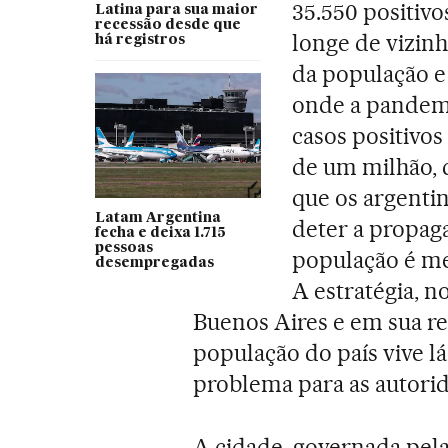
35.550 positivo
Latina para sua maior
recessão desde que
longe de vizin
há registros
da população e 
onde a pandem
casos positivos
de um milhão, 
que os argenti
Latam Argentina
deter a propaga
fecha e deixa 1.715
pessoas
população é me
desempregadas
A estratégia, n
Buenos Aires e em sua r
população do país vive l
problema para as autori
A cidade, governada pela