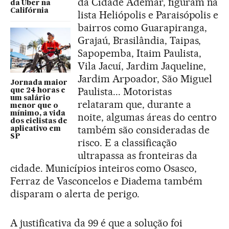
da Cidade Ademar, figuram na
da Uber na
Califórnia
lista Heliópolis e Paraisópolis e
bairros como Guarapiranga,
Grajaú, Brasilândia, Taipas,
Sapopemba, Itaim Paulista,
Vila Jacuí, Jardim Jaqueline,
Jardim Arpoador, São Miguel
Jornada maior
Paulista... Motoristas
que 24 horas e
um salário
relataram que, durante a
menor que o
mínimo, a vida
noite, algumas áreas do centro
dos ciclistas de
também são consideradas de
aplicativo em
SP
risco. E a classificação
ultrapassa as fronteiras da
cidade. Municípios inteiros como Osasco,
Ferraz de Vasconcelos e Diadema também
disparam o alerta de perigo.
A justificativa da 99 é que a solução foi