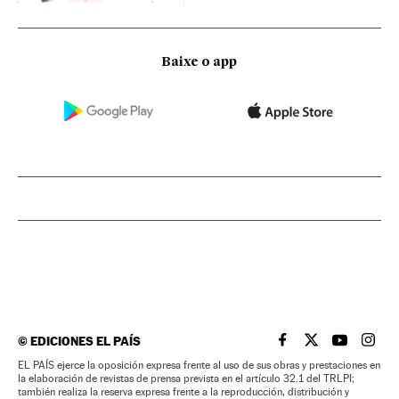
Baixe o app
©
EDICIONES EL PAÍS
EL PAÍS BRASIL EN
EL PAÍS BRASI
EL PAÍS B
EL PA
EL PAÍS ejerce la oposición expresa frente al uso de sus obras y prestaciones en
la elaboración de revistas de prensa prevista en el artículo 32.1 del TRLPI;
también realiza la reserva expresa frente a la reproducción, distribución y