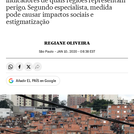
indicadores de quais regiões representam
perigo. Segundo especialista, medida
pode causar impactos sociais e
estigmatização
REGIANE OLIVEIRA
São Paulo -
JAN
10, 2020 - 08:38
EST
Compartir en Whatsapp
Compartir en Facebook
Compartir en Twitter
Desplegar Redes Sociales
Añadir EL PAÍS en Google