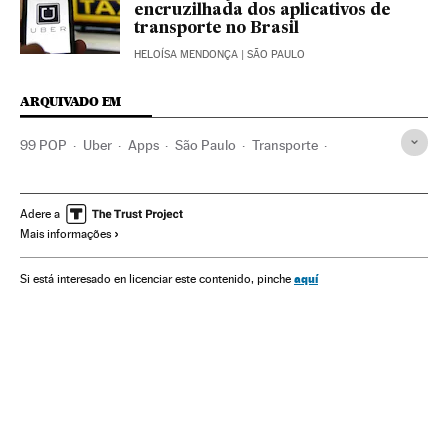
encruzilhada dos aplicativos de
transporte no Brasil
HELOÍSA MENDONÇA
| SÃO PAULO
ARQUIVADO EM
99 POP
Uber
Apps
São Paulo
Transporte
Aplicaciones informáticas
Desigualdad social
Chabolas
Economía
Sociedad
Taxi
Adere a
Mais informações
aquí
Si está interesado en licenciar este contenido, pinche