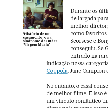
Durante os últ
de largada par
melhor direto
como favoritos
‘História de um
casamento’ ou a
Scorsese e Bon
síndrome das mães
‘Virgem Maria’
conseguiu. Se G
entrado na rar
indicação nessa categori
Coppola
, Jane Campion 
No entanto, o casal cons
de melhor filme. E isso é
um vínculo romântico t