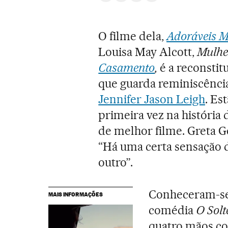
O filme dela,
Adoráveis M
Louisa May Alcott,
Mulhe
Casamento
,
é a reconstit
que guarda reminiscênci
Jennifer Jason Leigh
. Es
primeira vez na história
de melhor filme. Greta 
“Há uma certa sensação 
outro”.
Conheceram-se 
MAIS INFORMAÇÕES
comédia
O Solt
quatro mãos co