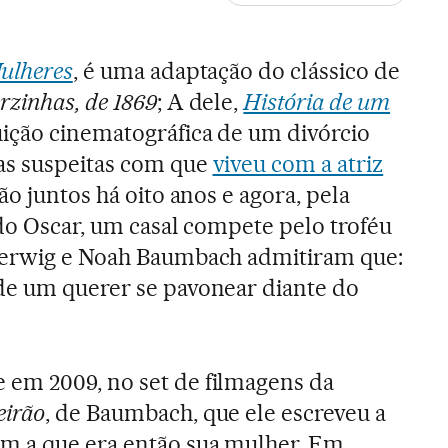
ulheres
, é uma adaptação do clássico de
rzinhas, de 1869
; A dele,
História de um
uição cinematográfica de um divórcio
as suspeitas com que
viveu com a atriz
tão juntos há oito anos e agora, pela
 do Oscar, um casal compete pelo troféu
Gerwig e Noah Baumbach admitiram que:
de um querer se pavonear diante do
em 2009, no set de filmagens da
eirão
, de Baumbach, que ele escreveu a
m a que era então sua mulher. Em