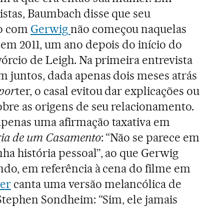
istas, Baumbach disse que seu
to com
Gerwig
não começou naquelas
 em 2011, um ano depois do início do
órcio de Leigh. Na primeira entrevista
 juntos, dada apenas dois meses atrás
por
ter, o casal evitou dar explicações ou
obre as origens de seu relacionamento.
penas uma afirmação taxativa em
ria de um Casamento
: “Não se parece em
ha história pessoal”, ao que Gerwig
ndo, em referência à cena do filme em
er
canta uma versão melancólica de
 Stephen Sondheim: “Sim, ele jamais