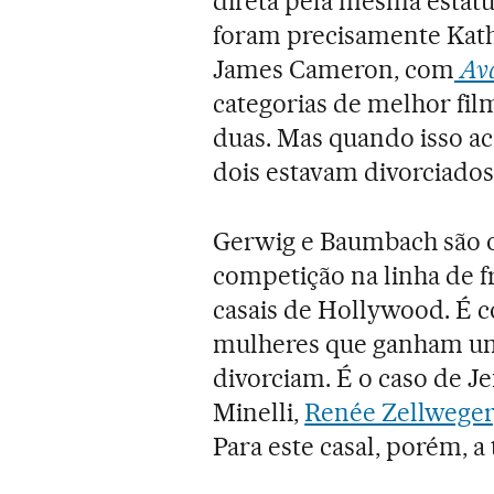
direta pela mesma estat
foram precisamente Kat
James Cameron, com
Av
categorias de melhor fil
duas. Mas quando isso ac
dois estavam divorciados
Gerwig e Baumbach são os
competição na linha de fr
casais de Hollywood. É c
mulheres que ganham um
divorciam. É o caso de J
Minelli,
Renée Zellweger
Para este casal, porém, 