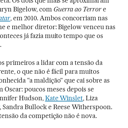
ueta. Os dois que mais se aproximaram
hryn Bigelow, com
Guerra ao Terror
e
atar
, em 2010. Ambos concorriam nas
me e melhor diretor: Bigelow venceu nas
onteces já fazia muito tempo que os
.
 primeiros a lidar com a tensão da
ente, o que não é fácil para muitos
onhecida “a maldição” que cai sobre as
 Oscar: poucos meses depois se
ennifer Hudson,
Kate Winslet
, Liza
, Sandra Bullock e Reese Witherspoon.
a tensão da competição não é nova.