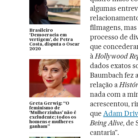
algumas entrev
relacionamen
filmagens, mas
Brasileiro
processo de div
‘Democracia em
vertigem’, de Petra
Costa, disputa o Oscar
que concederam
2020
à
Hollywood Re
dados exatos s
Baumbach fez a
relação a
Histó
nada com a min
acrescentou, ri
Greta Gerwig: “O
feminismo de
que
Adam Driv
‘Mulherzinhas’ não é
excludente; todos os
Being Alive
, de
homens e mulheres
ganham”
cantaria”.