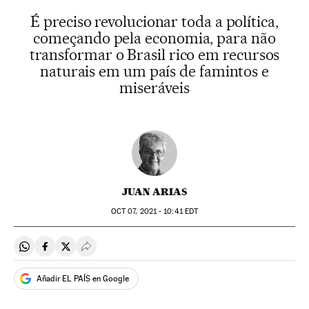
É preciso revolucionar toda a política,
começando pela economia, para não
transformar o Brasil rico em recursos
naturais em um país de famintos e
miseráveis
JUAN ARIAS
OCT
07, 2021 - 10:41
EDT
Compartir en Whatsapp
Compartir en Facebook
Compartir en Twitter
Desplegar Redes Sociales
Añadir EL PAÍS en Google