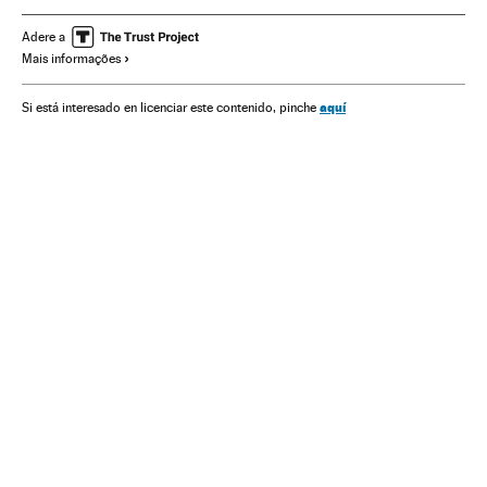
Crise econômica
Pobreza
Adere a
Mais informações
aquí
Si está interesado en licenciar este contenido, pinche