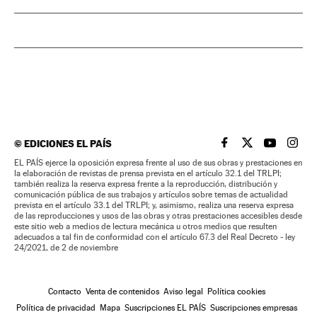
©
EDICIONES EL PAÍS
EL PAÍS BRASIL EN
EL PAÍS BRASI
EL PAÍS B
EL PA
EL PAÍS ejerce la oposición expresa frente al uso de sus obras y prestaciones en
la elaboración de revistas de prensa prevista en el artículo 32.1 del TRLPI;
también realiza la reserva expresa frente a la reproducción, distribución y
comunicación pública de sus trabajos y artículos sobre temas de actualidad
prevista en el artículo 33.1 del TRLPI; y, asimismo, realiza una reserva expresa
de las reproducciones y usos de las obras y otras prestaciones accesibles desde
este sitio web a medios de lectura mecánica u otros medios que resulten
adecuados a tal fin de conformidad con el artículo 67.3 del Real Decreto - ley
24/2021, de 2 de noviembre
Contacto
Venta de contenidos
Aviso legal
Política cookies
Política de privacidad
Mapa
Suscripciones EL PAÍS
Suscripciones empresas