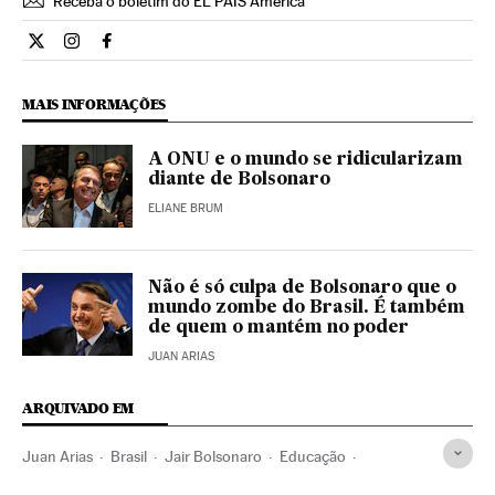
Receba o boletim do EL PAÍS América
Opiniao El País Brasil en Twitter
Opiniao El País Brasil en Instagram
Opiniao El País Brasil en Facebook
MAIS INFORMAÇÕES
A ONU e o mundo se ridicularizam
diante de Bolsonaro
ELIANE BRUM
Não é só culpa de Bolsonaro que o
mundo zombe do Brasil. É também
de quem o mantém no poder
JUAN ARIAS
ARQUIVADO EM
Juan Arias
Brasil
Jair Bolsonaro
Educação
Economia
Meio ambiente
Política exterior