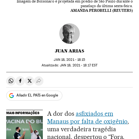
Imagem de Bolsonaro é projetada em prédio de São Paulo durante o
panelaço da última sexta-feira.
AMANDA PEROBELLI (REUTERS)
JUAN ARIAS
JAN
18, 2021 - 18:15
atualizado:
JAN
18, 2021 - 18:17
EST
Compartir en Whatsapp
Compartir en Facebook
Compartir en Twitter
Desplegar Redes Sociales
Añadir EL PAÍS en Google
A dor dos
asfixiados em
MAIS INFORMAÇÕES
Manaus por falta de oxigênio
,
uma verdadeira tragédia
nacional, despertou o “Fora,