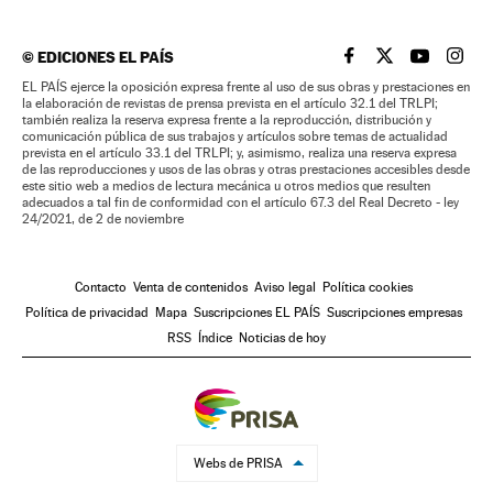
©
EDICIONES EL PAÍS
EL PAÍS BRASIL EN
EL PAÍS BRASI
EL PAÍS B
EL PA
EL PAÍS ejerce la oposición expresa frente al uso de sus obras y prestaciones en
la elaboración de revistas de prensa prevista en el artículo 32.1 del TRLPI;
también realiza la reserva expresa frente a la reproducción, distribución y
comunicación pública de sus trabajos y artículos sobre temas de actualidad
prevista en el artículo 33.1 del TRLPI; y, asimismo, realiza una reserva expresa
de las reproducciones y usos de las obras y otras prestaciones accesibles desde
este sitio web a medios de lectura mecánica u otros medios que resulten
adecuados a tal fin de conformidad con el artículo 67.3 del Real Decreto - ley
24/2021, de 2 de noviembre
Contacto
Venta de contenidos
Aviso legal
Política cookies
Política de privacidad
Mapa
Suscripciones EL PAÍS
Suscripciones empresas
RSS
Índice
Noticias de hoy
Webs de PRISA