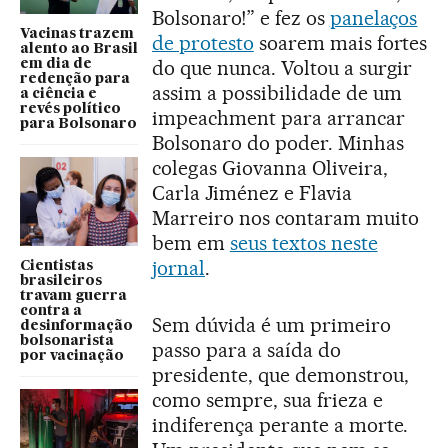
Bolsonaro!” e fez os
panelaços
Vacinas trazem
de protesto
soarem mais fortes
alento ao Brasil
do que nunca. Voltou a surgir
em dia de
redenção para
assim a possibilidade de um
a ciência e
revés político
impeachment para arrancar
para Bolsonaro
Bolsonaro do poder. Minhas
colegas Giovanna Oliveira,
Carla Jiménez e Flavia
Marreiro nos contaram muito
bem em
seus textos neste
jornal
.
Cientistas
brasileiros
travam guerra
contra a
Sem dúvida é um primeiro
desinformação
bolsonarista
passo para a saída do
por vacinação
presidente, que demonstrou,
como sempre, sua frieza e
indiferença perante a morte.