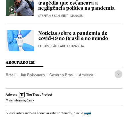
tragédia que escancara a
negligência política na pandemia
STEFFANIE SCHIMIDT
| MANAUS
Notícias sobre a pandemia de
covid-19 no Brasil e no mundo
EL PAÍS
| SÃO PAULO / BRASÍLIA
ARQUIVADO EM
Brasil
Jair Bolsonaro
Governo Brasil
América
Governo
Presidente Brasil
Presidência Brasil
Vacinas
Coronavirus
Crisis económica coronavirus covid-19
Adere a
Mais informações
Coronavirus Covid-19
Milícias Rio de Janeiro
Eduardo Pazuello
aquí
Si está interesado en licenciar este contenido, pinche