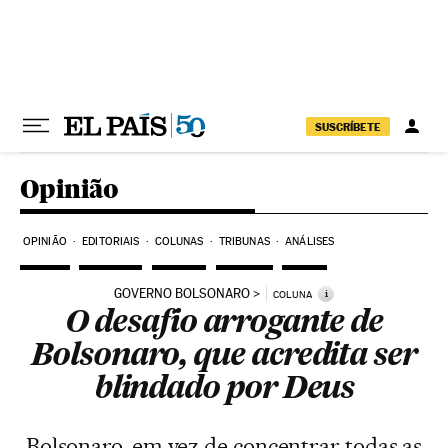
Pular para o conteúdo
SUSCRÍBETE
Opinião
OPINIÃO
EDITORIAIS
COLUNAS
TRIBUNAS
ANÁLISES
GOVERNO BOLSONARO
i
COLUNA
O desafio arrogante de
Bolsonaro, que acredita ser
blindado por Deus
Bolsonaro, em vez de concentrar todas as