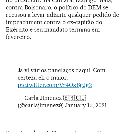
do presidente da Câmara, Rodrigo Maia,
contra Bolsonaro, o político do DEM se
recusou a levar adiante qualquer pedido de
impeachment contra o ex-capitão do
Exército e seu mandato termina em
fevereiro.
Ja vi vários panelaços daqui. Com
certeza eh o maior.
pic.twitter.com/Vr4OxBgJg2
— Carla Jimenez 🇧🇷🇨🇱
(@carlajimenez9)
January 15, 2021