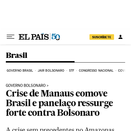
Pular para o conteúdo
SUSCRÍBETE
Brasil
GOVERNO BRASIL
JAIR BOLSONARO
STF
CONGRESSO NACIONAL
COVID-1
GOVERNO BOLSONARO
Crise de Manaus comove
Brasil e panelaço ressurge
forte contra Bolsonaro
A crise sem precedentes no Amazonas