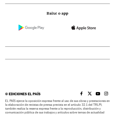
Baixe o app
©
EDICIONES EL PAÍS
EL PAÍS BRASIL EN
EL PAÍS BRASI
EL PAÍS B
EL PA
EL PAÍS ejerce la oposición expresa frente al uso de sus obras y prestaciones en
la elaboración de revistas de prensa prevista en el artículo 32.1 del TRLPI;
también realiza la reserva expresa frente a la reproducción, distribución y
comunicación pública de sus trabajos y artículos sobre temas de actualidad