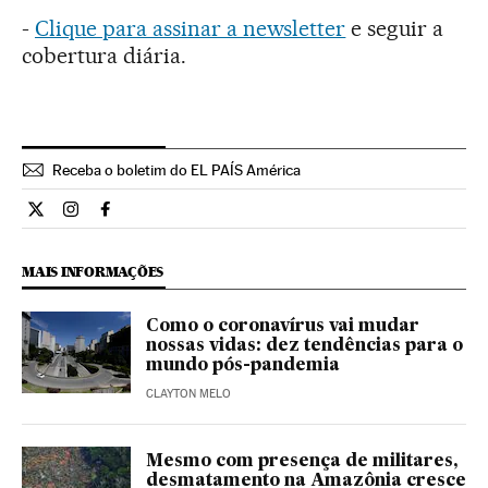
-
Clique para assinar a newsletter
e seguir a
cobertura diária.
Receba o boletim do EL PAÍS América
Opiniao El País Brasil en Twitter
Opiniao El País Brasil en Instagram
Opiniao El País Brasil en Facebook
MAIS INFORMAÇÕES
Como o coronavírus vai mudar
nossas vidas: dez tendências para o
mundo pós-pandemia
CLAYTON MELO
Mesmo com presença de militares,
desmatamento na Amazônia cresce