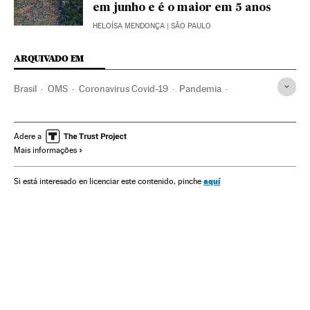
em junho e é o maior em 5 anos
HELOÍSA MENDONÇA
| SÃO PAULO
ARQUIVADO EM
Brasil
OMS
Coronavirus Covid-19
Pandemia
Coronavirus
Doenças infecciosas
Doenças respiratórias
Ministério Saúde
Juan Arias
Mudança climática
Adere a
Mais informações
Consumismo
Ecologia
aquí
Si está interesado en licenciar este contenido, pinche