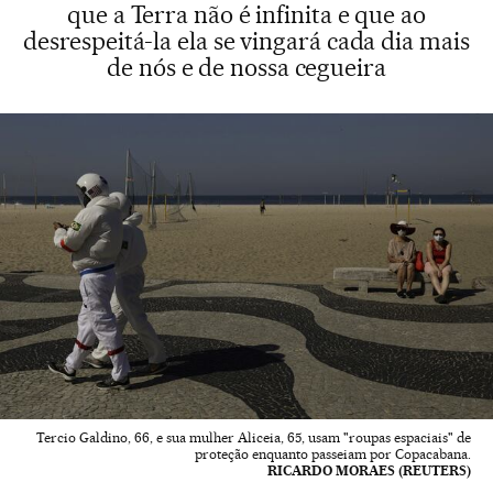
que a Terra não é infinita e que ao
desrespeitá-la ela se vingará cada dia mais
de nós e de nossa cegueira
Tercio Galdino, 66, e sua mulher Aliceia, 65, usam "roupas espaciais" de
proteção enquanto passeiam por Copacabana.
RICARDO MORAES (REUTERS)