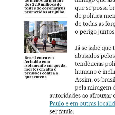
de menos da metade
dos 22,9 milhões de
que se possa br
testes de coronavírus
prometidos até julho
de política me
de todas as fo
o perigo juntos
Já se sabe que 
abusados pelos 
Brasil entra em
feriadão com
tendências polí
isolamento em queda,
mortes em alta e
humano é inclin
pressões contra a
quarentena
Assim, os bras
pela miragem 
autoridades ao afrouxar 
Paulo e em outras locali
ser fatais.