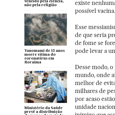
existe nenhuma
vencido pela ciência,
não pela religião
possível vacina
Esse messianism
de que seria p
de fome se for
pode levar a um
Yanomami de 15 anos
morre vítima do
coronavírus em
Roraima
Desse modo, o p
mundo, onde ai
melhor de evit
milhares de pe
por acaso estã
unidade naciona
Ministério da Saúde
prevê a distribuição
inimigo que as