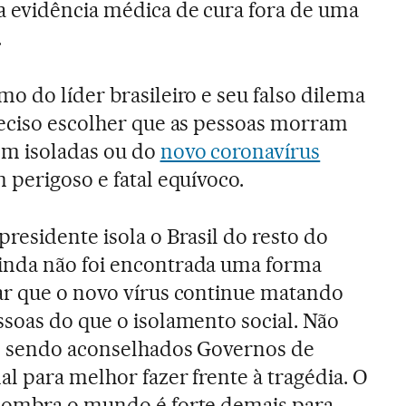
 evidência médica de cura fora de uma
.
o do líder brasileiro e seu falso dilema
reciso escolher que as pessoas morram
em isoladas ou do
novo coronavírus
 perigoso e fatal equívoco.
residente isola o Brasil do resto do
nda não foi encontrada uma forma
ar que o novo vírus continue matando
ssoas do que o isolamento social. Não
o sendo aconselhados Governos de
l para melhor fazer frente à tragédia. O
sombra o mundo é forte demais para