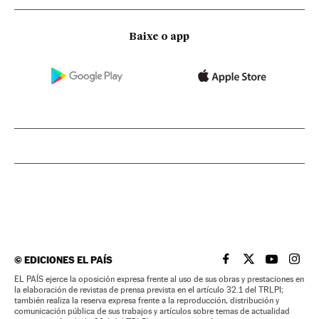
Baixe o app
©
EDICIONES EL PAÍS
EL PAÍS BRASIL EN
EL PAÍS BRASI
EL PAÍS B
EL PA
EL PAÍS ejerce la oposición expresa frente al uso de sus obras y prestaciones en
la elaboración de revistas de prensa prevista en el artículo 32.1 del TRLPI;
también realiza la reserva expresa frente a la reproducción, distribución y
comunicación pública de sus trabajos y artículos sobre temas de actualidad