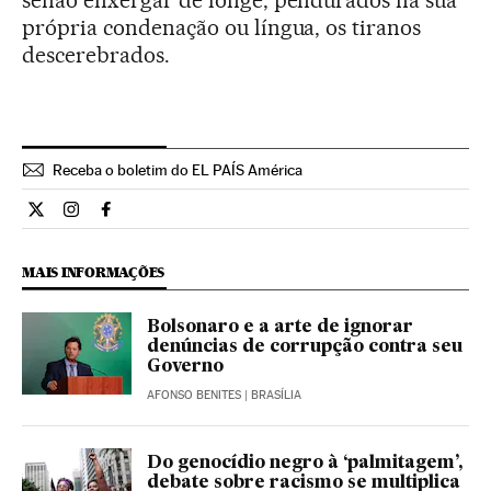
própria condenação ou língua, os tiranos
descerebrados.
Receba o boletim do EL PAÍS América
Opiniao El País Brasil en Twitter
Opiniao El País Brasil en Instagram
Opiniao El País Brasil en Facebook
MAIS INFORMAÇÕES
Bolsonaro e a arte de ignorar
denúncias de corrupção contra seu
Governo
AFONSO BENITES
| BRASÍLIA
Do genocídio negro à ‘palmitagem’,
debate sobre racismo se multiplica