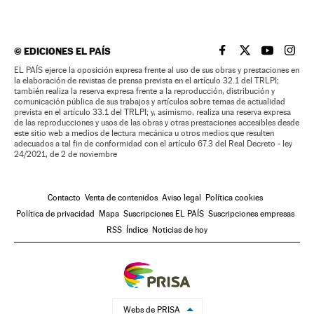
©
EDICIONES EL PAÍS
EL PAÍS BRASIL EN
EL PAÍS BRASI
EL PAÍS B
EL PA
EL PAÍS ejerce la oposición expresa frente al uso de sus obras y prestaciones en
la elaboración de revistas de prensa prevista en el artículo 32.1 del TRLPI;
también realiza la reserva expresa frente a la reproducción, distribución y
comunicación pública de sus trabajos y artículos sobre temas de actualidad
prevista en el artículo 33.1 del TRLPI; y, asimismo, realiza una reserva expresa
de las reproducciones y usos de las obras y otras prestaciones accesibles desde
este sitio web a medios de lectura mecánica u otros medios que resulten
adecuados a tal fin de conformidad con el artículo 67.3 del Real Decreto - ley
24/2021, de 2 de noviembre
Contacto
Venta de contenidos
Aviso legal
Política cookies
Política de privacidad
Mapa
Suscripciones EL PAÍS
Suscripciones empresas
RSS
Índice
Noticias de hoy
Webs de PRISA