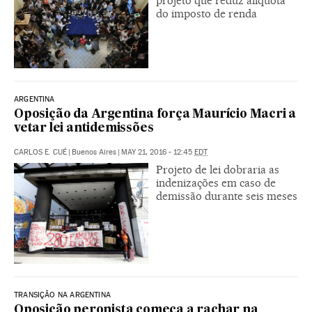
projeto que reduz alíquota
do imposto de renda
ARGENTINA
Oposição da Argentina força Maurício Macri a
vetar lei antidemissões
CARLOS E. CUÉ
|
Buenos Aires
|
MAY 21, 2016 - 12:45
EDT
Projeto de lei dobraria as
indenizações em caso de
demissão durante seis meses
TRANSIÇÃO NA ARGENTINA
Oposição peronista começa a rachar na