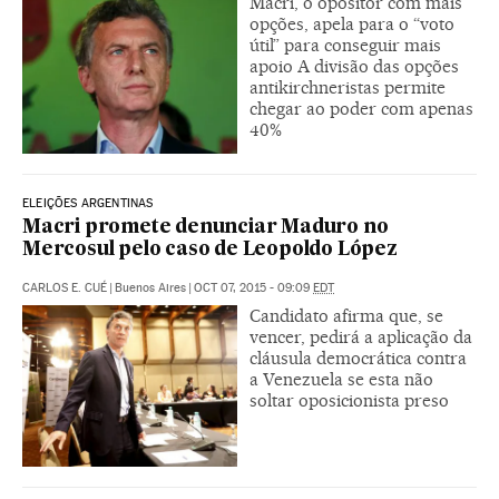
Macri, o opositor com mais
opções, apela para o “voto
útil” para conseguir mais
apoio A divisão das opções
antikirchneristas permite
chegar ao poder com apenas
40%
ELEIÇÕES ARGENTINAS
Macri promete denunciar Maduro no
Mercosul pelo caso de Leopoldo López
CARLOS E. CUÉ
|
Buenos Aires
|
OCT 07, 2015 - 09:09
EDT
Candidato afirma que, se
vencer, pedirá a aplicação da
cláusula democrática contra
a Venezuela se esta não
soltar oposicionista preso