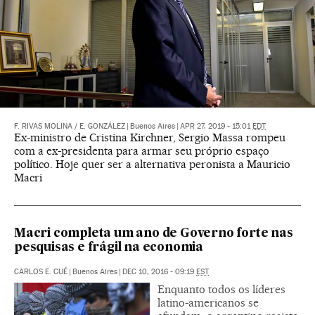
F. RIVAS MOLINA
/
E. GONZÁLEZ
|
Buenos Aires
|
APR 27, 2019 - 15:01
EDT
Ex-ministro de Cristina Kirchner, Sergio Massa rompeu
com a ex-presidenta para armar seu próprio espaço
político. Hoje quer ser a alternativa peronista a Mauricio
Macri
Macri completa um ano de Governo forte nas
pesquisas e frágil na economia
CARLOS E. CUÉ
|
Buenos Aires
|
DEC 10, 2016 - 09:19
EST
Enquanto todos os líderes
latino-americanos se