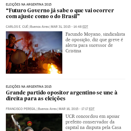
ELEIÇÕES NA ARGENTINA 2015
“Futuro Governo já sabe o que vai ocorrer
com ajuste como o do Brasil”
CARLOS E. CUÉ
|
Buenos Aires
|
MAR 31, 2015 - 14:48
EDT
Facundo Moyano, sindicalista
de oposição, diz que greve é
alerta para sucessor de
Cristina
ELEIÇÕES NA ARGENTINA 2015
Grande partido opositor argentino se une à
direita para as eleições
FRANCISCO PEREGIL
|
Buenos Aires
|
MAR 16, 2015 - 17:17
EDT
UCR concordou em apoiar
prefeito conservador da
capital na disputa pela Casa