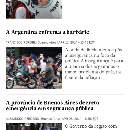
A Argentina enfrenta a barbárie
FRANCISCO PEREGIL
|
Buenos Aires
|
APR 12, 2014 - 13:43
EDT
A onda de linchamentos pôs
a insegurança no foco da
política A insegurança é para
a maioria dos argentinos o
maior problema do país, na
frente da inflação
A província de Buenos Aires decreta
emergência em segurança pública
ALEJANDRO REBOSSIO
|
Buenos Aires
|
APR 08, 2014 - 11:58
EDT
O Governo da região com