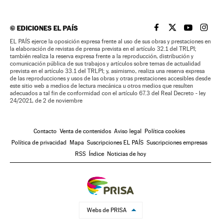
©
EDICIONES EL PAÍS
EL PAÍS BRASIL EN
EL PAÍS BRASI
EL PAÍS B
EL PA
EL PAÍS ejerce la oposición expresa frente al uso de sus obras y prestaciones en
la elaboración de revistas de prensa prevista en el artículo 32.1 del TRLPI;
también realiza la reserva expresa frente a la reproducción, distribución y
comunicación pública de sus trabajos y artículos sobre temas de actualidad
prevista en el artículo 33.1 del TRLPI; y, asimismo, realiza una reserva expresa
de las reproducciones y usos de las obras y otras prestaciones accesibles desde
este sitio web a medios de lectura mecánica u otros medios que resulten
adecuados a tal fin de conformidad con el artículo 67.3 del Real Decreto - ley
24/2021, de 2 de noviembre
Contacto
Venta de contenidos
Aviso legal
Política cookies
Política de privacidad
Mapa
Suscripciones EL PAÍS
Suscripciones empresas
RSS
Índice
Noticias de hoy
Webs de PRISA