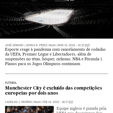
JOSÉ SÁMANO
/
GORKA R. PÉREZ
|
Madri
|
MAR 13, 2020 - 10:15
EDT
Esporte reage à pandemia com cancelamento de rodadas
da UEFA, Premier Legue e Libertadores, além de
suspensões no tênis, hóquei, ciclismo, NBA e Fórmula 1.
Planos para os Jogos Olímpicos continuam
FUTEBOL
Manchester City é excluído das competições
europeias por dois anos
LADISLAO J. MOÑINO
|
Madri
|
FEB 14, 2020 - 18:17
EST
Equipe inglesa é punida pela