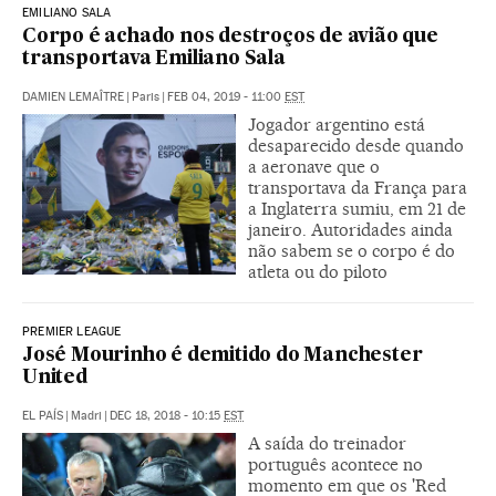
EMILIANO SALA
Corpo é achado nos destroços de avião que
transportava Emiliano Sala
DAMIEN LEMAÎTRE
|
Paris
|
FEB 04, 2019 - 11:00
EST
Jogador argentino está
desaparecido desde quando
a aeronave que o
transportava da França para
a Inglaterra sumiu, em 21 de
janeiro. Autoridades ainda
não sabem se o corpo é do
atleta ou do piloto
PREMIER LEAGUE
José Mourinho é demitido do Manchester
United
EL PAÍS
|
Madri
|
DEC 18, 2018 - 10:15
EST
A saída do treinador
português acontece no
momento em que os 'Red