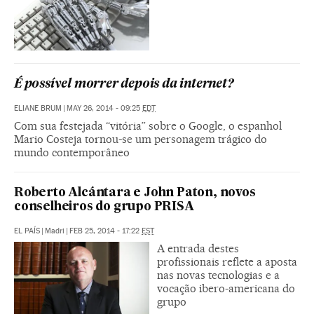
É possível morrer depois da internet?
ELIANE BRUM
|
MAY 26, 2014 - 09:25
EDT
Com sua festejada “vitória” sobre o Google, o espanhol
Mario Costeja tornou-se um personagem trágico do
mundo contemporâneo
Roberto Alcántara e John Paton, novos
conselheiros do grupo PRISA
EL PAÍS
|
Madri
|
FEB 25, 2014 - 17:22
EST
A entrada destes
profissionais reflete a aposta
nas novas tecnologias e a
vocação ibero-americana do
grupo