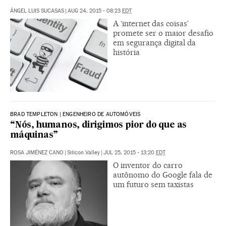
ÁNGEL LUIS SUCASAS
|
AUG 24, 2015 - 08:23
EDT
A ‘internet das coisas’
promete ser o maior desafio
em segurança digital da
história
BRAD TEMPLETON | ENGENHEIRO DE AUTOMÓVEIS
“Nós, humanos, dirigimos pior do que as
máquinas”
ROSA JIMÉNEZ CANO
|
Silicon Valley
|
JUL 25, 2015 - 13:20
EDT
O inventor do carro
autônomo do Google fala de
um futuro sem taxistas