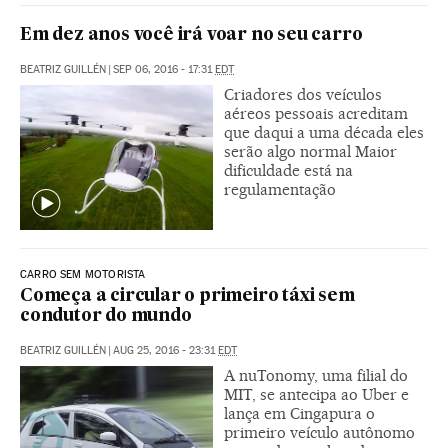
Em dez anos você irá voar no seu carro
BEATRIZ GUILLÉN
|
SEP 06, 2016 - 17:31
EDT
Criadores dos veículos
aéreos pessoais acreditam
que daqui a uma década eles
serão algo normal Maior
dificuldade está na
regulamentação
CARRO SEM MOTORISTA
Começa a circular o primeiro táxi sem
condutor do mundo
BEATRIZ GUILLÉN
|
AUG 25, 2016 - 23:31
EDT
A nuTonomy, uma filial do
MIT, se antecipa ao Uber e
lança em Cingapura o
primeiro veículo autônomo