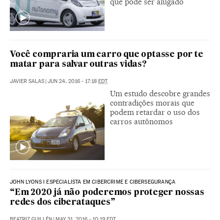
que pode ser alugado
Você compraria um carro que optasse por te
matar para salvar outras vidas?
JAVIER SALAS
|
JUN 24, 2016 - 17:18
EDT
Um estudo descobre grandes
contradições morais que
podem retardar o uso dos
carros autônomos
JOHN LYONS I ESPECIALISTA EM CIBERCRIME E CIBERSEGURANÇA
“Em 2020 já não poderemos proteger nossas
redes dos ciberataques”
BEATRIZ GUILLÉN
|
MAY 31, 2016 - 10:19
EDT