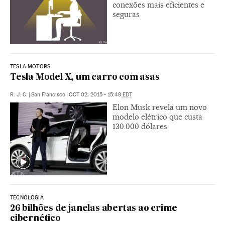
conexões mais eficientes e
seguras
TESLA MOTORS
Tesla Model X, um carro com asas
R. J. C.
|
San Francisco
|
OCT 02, 2015 - 15:48
EDT
Elon Musk revela um novo
modelo elétrico que custa
130.000 dólares
TECNOLOGIA
26 bilhões de janelas abertas ao crime
cibernético