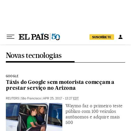
Pular para o conteúdo
SUSCRÍBETE
Novas tecnologias
GOOGLE
Táxis do Google sem motorista começam a
prestar serviço no Arizona
REUTERS
|
São Francisco
|
APR 25, 2017 - 13:27
EDT
Waymo faz o primeiro teste
público com 100 veículos
autônomos e adquire mais
500