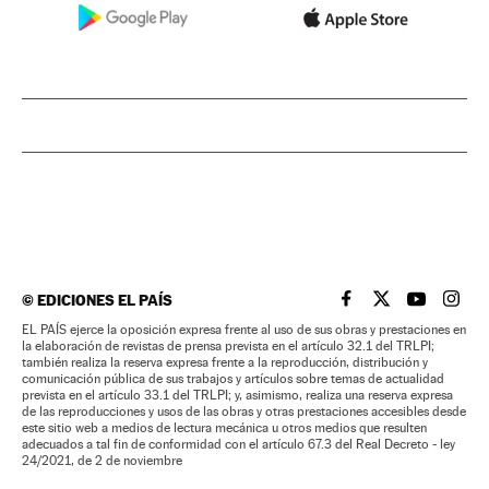
©
EDICIONES EL PAÍS
EL PAÍS BRASIL EN
EL PAÍS BRASI
EL PAÍS B
EL PA
EL PAÍS ejerce la oposición expresa frente al uso de sus obras y prestaciones en
la elaboración de revistas de prensa prevista en el artículo 32.1 del TRLPI;
también realiza la reserva expresa frente a la reproducción, distribución y
comunicación pública de sus trabajos y artículos sobre temas de actualidad
prevista en el artículo 33.1 del TRLPI; y, asimismo, realiza una reserva expresa
de las reproducciones y usos de las obras y otras prestaciones accesibles desde
este sitio web a medios de lectura mecánica u otros medios que resulten
adecuados a tal fin de conformidad con el artículo 67.3 del Real Decreto - ley
24/2021, de 2 de noviembre