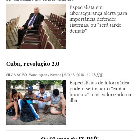
Especialista em
cibersegurança alerta para
importância defender
sistemas, ou "será tarde
demais"
Cuba, revolução 2.0
SILVIA AYUSO
|
Washington / Havana
|
MAY 16, 2016 - 14:43
EDT
Especialistas de informática
podem se tornar o “capital
humano” mais valorizado na
ilha